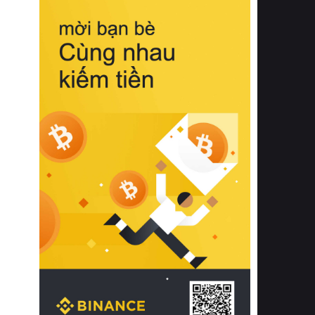
biệt từ bề mặt vải mềm mịn, khả năng
thoáng khí tuyệt vời cho đến độ đàn
hồi chuẩn xác của phần đệm nâng đỡ
cột sống.
Bên cạnh đó, việc lựa chọn các dòng
sản phẩm đạt chuẩn chất lượng quốc
tế còn giúp ngăn ngừa tình trạng kích
ứng da, hạn chế sự phát triển của vi
khuẩn và nấm mốc trong điều kiện
thời tiết nóng ẩm. Bạn có thể tìm hiểu
thêm các nghiên cứu khoa học về tác
động của giấc ngủ và môi trường
phòng ngủ đối với sức khỏe con
người tại Sleep Foundation (External
Link) để có cái nhìn toàn diện hơn.
2. Các tiêu chí vàng khi lựa chọn
chăn ga gối đệm cao cấp cho phòng
ngủ
Để sở hữu một bộ chăn ga gối đệm
cao cấp hoàn hảo cả về thẩm mỹ lẫn
công năng, người tiêu dùng cần cân
nhắc kỹ lưỡng các tiêu chí quan trọng