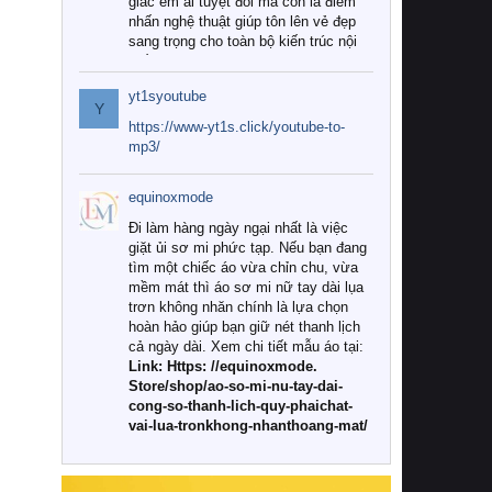
giác êm ái tuyệt đối mà còn là điểm
nhấn nghệ thuật giúp tôn lên vẻ đẹp
sang trọng cho toàn bộ kiến trúc nội
thất.
yt1syoutube
Tuy nhiên, giữa thị trường đa dạng
Y
với vô vàn thương hiệu và mẫu mã
https://www-yt1s.click/youtube-to-
như hiện nay, làm thế nào để chọn
mp3/
được những bộ chăn ga gối đệm cao
cấp thực sự chất lượng, phù hợp với
equinoxmode
khí hậu và nhu cầu sử dụng của gia
đình? Hãy cùng chúng tôi đi tìm lời
Đi làm hàng ngày ngại nhất là việc
giải đáp chi tiết qua bài viết dưới đây.
giặt ủi sơ mi phức tạp. Nếu bạn đang
tìm một chiếc áo vừa chỉn chu, vừa
1. Tại sao các gia đình hiện đại lại ưa
mềm mát thì áo sơ mi nữ tay dài lụa
chuộng chăn ga gối đệm cao cấp?
trơn không nhăn chính là lựa chọn
hoàn hảo giúp bạn giữ nét thanh lịch
Khác với các dòng sản phẩm thông
cả ngày dài. Xem chi tiết mẫu áo tại:
thường, những bộ chăn ga gối đệm
Link: Https: //equinoxmode.
cao cấp trải qua quy trình sản xuất
Store/shop/ao-so-mi-nu-tay-dai-
nghiêm ngặt từ khâu chọn lọc nguyên
cong-so-thanh-lich-quy-phaichat-
liệu tự nhiên đến công nghệ dệt
vai-lua-tronkhong-nhanthoang-mat/
nhuộm hiện đại không chứa hóa chất
độc hại. Khi sử dụng dòng sản phẩm
này, bạn sẽ cảm nhận rõ rệt sự khác