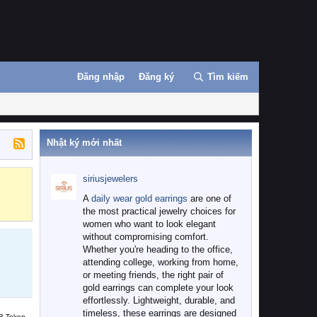
Đăng nhập
Đăng ký
Tìm kiếm
Nhật ký mới nhất
siriusjewelers
Binance
MEXC
A
daily wear gold earrings
are one of
the most practical jewelry choices for
women who want to look elegant
without compromising comfort.
Whether you're heading to the office,
attending college, working from home,
or meeting friends, the right pair of
gold earrings can complete your look
effortlessly. Lightweight, durable, and
timeless, these earrings are designed
B Token