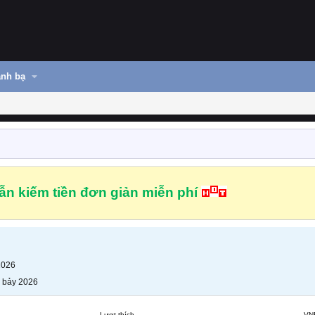
nh bạ
n kiếm tiền đơn giản miễn phí
2026
 bảy 2026
Lượt thích
VN