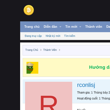
Trang chủ
Diễn đàn
Tin mới
Thành viên
Da
Đang truy cập
Nhật ký mới
Tìm kiếm
Trang Chủ
Thành Viên
Hướng dẫ
rconlisj
R
Tham gia
1 Tháng bảy 
Hoạt động cuối
1 Tháng
Bài viết