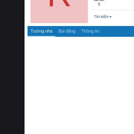
0
Tìm kiếm
Tường nhà
Bài đăng
Thông tin