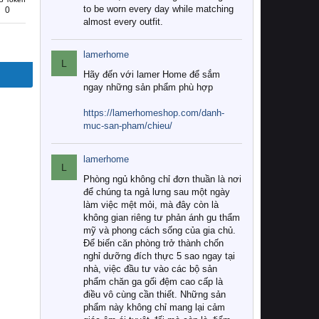
to be worn every day while matching
0
almost every outfit.
lamerhome
L
Hãy đến với lamer Home để sắm
ngay những sản phẩm phù hợp
https://lamerhomeshop.com/danh-
muc-san-pham/chieu/
lamerhome
L
Phòng ngủ không chỉ đơn thuần là nơi
để chúng ta ngả lưng sau một ngày
làm việc mệt mỏi, mà đây còn là
không gian riêng tư phản ánh gu thẩm
mỹ và phong cách sống của gia chủ.
Để biến căn phòng trở thành chốn
nghỉ dưỡng đích thực 5 sao ngay tại
nhà, việc đầu tư vào các bộ sản
phẩm chăn ga gối đệm cao cấp là
điều vô cùng cần thiết. Những sản
phẩm này không chỉ mang lại cảm