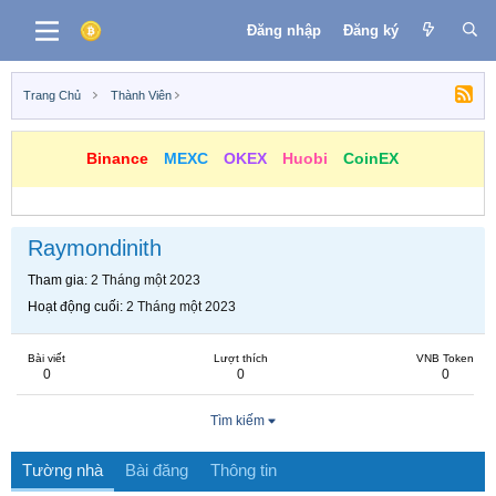
Đăng nhập
Đăng ký
Trang Chủ
Thành Viên
Binance
MEXC
OKEX
Huobi
CoinEX
Raymondinith
Tham gia
2 Tháng một 2023
Hoạt động cuối
2 Tháng một 2023
Bài viết
Lượt thích
VNB Token
0
0
0
Tìm kiếm
Tường nhà
Bài đăng
Thông tin