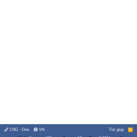
CNG - One
VN
Trợ giúp
R
S