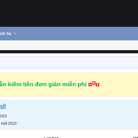
nh bạ
n kiếm tiền đơn giản miễn phí
ll
2023
 một 2023
Lượt thích
VN