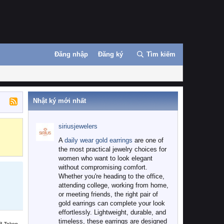
Đăng nhập
Đăng ký
Tìm kiếm
Nhật ký mới nhất
siriusjewelers
Binance
MEXC
A
daily wear gold earrings
are one of
the most practical jewelry choices for
women who want to look elegant
without compromising comfort.
Whether you're heading to the office,
attending college, working from home,
or meeting friends, the right pair of
gold earrings can complete your look
effortlessly. Lightweight, durable, and
timeless, these earrings are designed
B Token