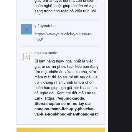
giác êm ái tuyệt đối mà còn là điểm
nhấn nghệ thuật giúp tôn lên vẻ đẹp
sang trọng cho toàn bộ kiến trúc nội
thất.
yt1syoutube
Tuy nhiên, giữa thị trường đa dạng
Y
với vô vàn thương hiệu và mẫu mã
https://www-yt1s.click/youtube-to-
như hiện nay, làm thế nào để chọn
mp3/
được những bộ chăn ga gối đệm cao
cấp thực sự chất lượng, phù hợp với
equinoxmode
khí hậu và nhu cầu sử dụng của gia
đình? Hãy cùng chúng tôi đi tìm lời
Đi làm hàng ngày ngại nhất là việc
giải đáp chi tiết qua bài viết dưới đây.
giặt ủi sơ mi phức tạp. Nếu bạn đang
tìm một chiếc áo vừa chỉn chu, vừa
1. Tại sao các gia đình hiện đại lại ưa
mềm mát thì áo sơ mi nữ tay dài lụa
chuộng chăn ga gối đệm cao cấp?
trơn không nhăn chính là lựa chọn
hoàn hảo giúp bạn giữ nét thanh lịch
Khác với các dòng sản phẩm thông
cả ngày dài. Xem chi tiết mẫu áo tại:
thường, những bộ chăn ga gối đệm
Link: Https: //equinoxmode.
cao cấp trải qua quy trình sản xuất
Store/shop/ao-so-mi-nu-tay-dai-
nghiêm ngặt từ khâu chọn lọc nguyên
cong-so-thanh-lich-quy-phaichat-
liệu tự nhiên đến công nghệ dệt
vai-lua-tronkhong-nhanthoang-mat/
nhuộm hiện đại không chứa hóa chất
độc hại. Khi sử dụng dòng sản phẩm
này, bạn sẽ cảm nhận rõ rệt sự khác