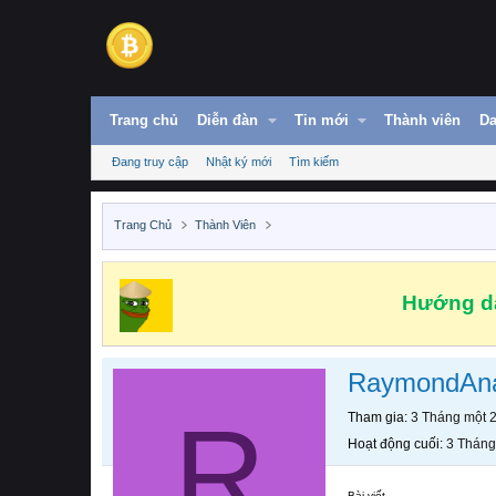
Trang chủ
Diễn đàn
Tin mới
Thành viên
Da
Đang truy cập
Nhật ký mới
Tìm kiếm
Trang Chủ
Thành Viên
Hướng dẫ
RaymondAna
R
Tham gia
3 Tháng một 
Hoạt động cuối
3 Tháng
Bài viết