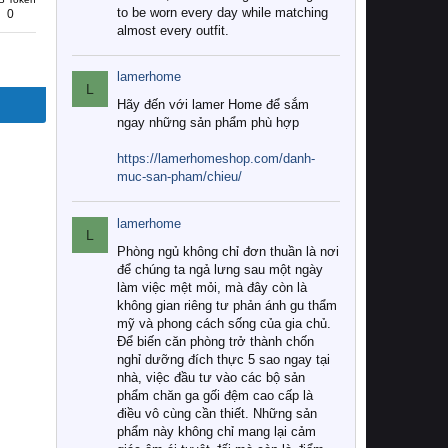
to be worn every day while matching
0
almost every outfit.
lamerhome
L
Hãy đến với lamer Home để sắm
ngay những sản phẩm phù hợp
https://lamerhomeshop.com/danh-
muc-san-pham/chieu/
lamerhome
L
Phòng ngủ không chỉ đơn thuần là nơi
để chúng ta ngả lưng sau một ngày
làm việc mệt mỏi, mà đây còn là
không gian riêng tư phản ánh gu thẩm
mỹ và phong cách sống của gia chủ.
Để biến căn phòng trở thành chốn
nghỉ dưỡng đích thực 5 sao ngay tại
nhà, việc đầu tư vào các bộ sản
phẩm chăn ga gối đệm cao cấp là
điều vô cùng cần thiết. Những sản
phẩm này không chỉ mang lại cảm