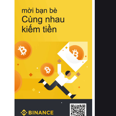
biệt từ bề mặt vải mềm mịn, khả năng
thoáng khí tuyệt vời cho đến độ đàn
hồi chuẩn xác của phần đệm nâng đỡ
cột sống.
Bên cạnh đó, việc lựa chọn các dòng
sản phẩm đạt chuẩn chất lượng quốc
tế còn giúp ngăn ngừa tình trạng kích
ứng da, hạn chế sự phát triển của vi
khuẩn và nấm mốc trong điều kiện
thời tiết nóng ẩm. Bạn có thể tìm hiểu
thêm các nghiên cứu khoa học về tác
động của giấc ngủ và môi trường
phòng ngủ đối với sức khỏe con
người tại Sleep Foundation (External
Link) để có cái nhìn toàn diện hơn.
2. Các tiêu chí vàng khi lựa chọn
chăn ga gối đệm cao cấp cho phòng
ngủ
Để sở hữu một bộ chăn ga gối đệm
cao cấp hoàn hảo cả về thẩm mỹ lẫn
công năng, người tiêu dùng cần cân
nhắc kỹ lưỡng các tiêu chí quan trọng