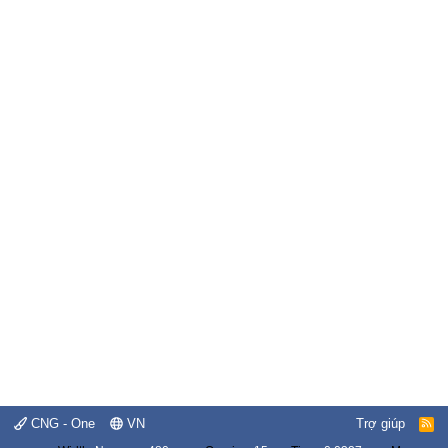
CNG - One
VN
Trợ giúp
R
S