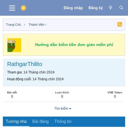
Đăng nhập
Đăng ký
Trang Chủ
Thành Viên
Hướng dẫn kiếm tiền đơn giản miễn phí
RathgarThilito
Tham gia
14 Tháng chín 2024
Hoạt động cuối
14 Tháng chín 2024
Bài viết
Lượt thích
VNB Token
0
0
0
Tìm kiếm
Tường nhà
Bài đăng
Thông tin