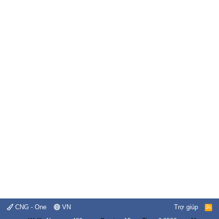
CNG - One
VN
Trợ giúp
R
S