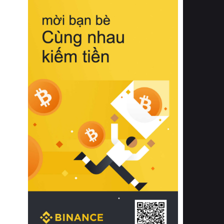
biệt từ bề mặt vải mềm mịn, khả năng
thoáng khí tuyệt vời cho đến độ đàn
hồi chuẩn xác của phần đệm nâng đỡ
cột sống.
Bên cạnh đó, việc lựa chọn các dòng
sản phẩm đạt chuẩn chất lượng quốc
tế còn giúp ngăn ngừa tình trạng kích
ứng da, hạn chế sự phát triển của vi
khuẩn và nấm mốc trong điều kiện
thời tiết nóng ẩm. Bạn có thể tìm hiểu
thêm các nghiên cứu khoa học về tác
động của giấc ngủ và môi trường
phòng ngủ đối với sức khỏe con
người tại Sleep Foundation (External
Link) để có cái nhìn toàn diện hơn.
2. Các tiêu chí vàng khi lựa chọn
chăn ga gối đệm cao cấp cho phòng
ngủ
Để sở hữu một bộ chăn ga gối đệm
cao cấp hoàn hảo cả về thẩm mỹ lẫn
công năng, người tiêu dùng cần cân
nhắc kỹ lưỡng các tiêu chí quan trọng