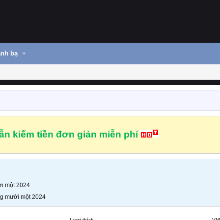
nh bạ
n kiếm tiền đơn giản miễn phí
i một 2024
g mười một 2024
Lượt thích
VN