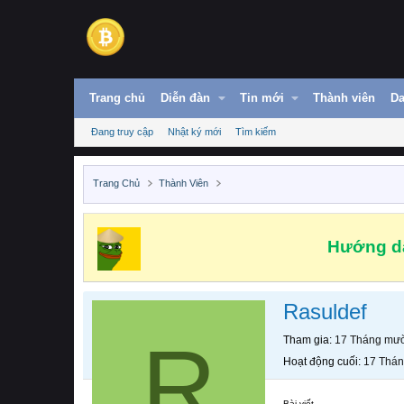
Trang chủ
Diễn đàn
Tin mới
Thành viên
Da
Đang truy cập
Nhật ký mới
Tìm kiếm
Trang Chủ
Thành Viên
Hướng dẫ
Rasuldef
R
Tham gia
17 Tháng mườ
Hoạt động cuối
17 Thán
Bài viết