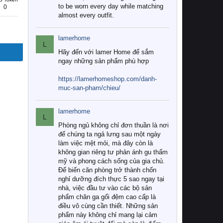
to be worn every day while matching
0
almost every outfit.
lamerhome
L
Hãy đến với lamer Home để sắm
ngay những sản phẩm phù hợp
https://lamerhomeshop.com/danh-
muc-san-pham/chieu/
lamerhome
L
Phòng ngủ không chỉ đơn thuần là nơi
để chúng ta ngả lưng sau một ngày
làm việc mệt mỏi, mà đây còn là
không gian riêng tư phản ánh gu thẩm
mỹ và phong cách sống của gia chủ.
Để biến căn phòng trở thành chốn
nghỉ dưỡng đích thực 5 sao ngay tại
nhà, việc đầu tư vào các bộ sản
phẩm chăn ga gối đệm cao cấp là
điều vô cùng cần thiết. Những sản
phẩm này không chỉ mang lại cảm