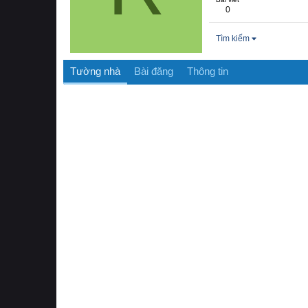
0
Tìm kiếm
Tường nhà
Bài đăng
Thông tin