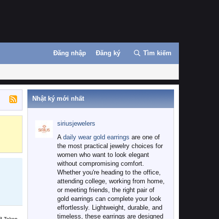
Đăng nhập
Đăng ký
Tìm kiếm
Nhật ký mới nhất
siriusjewelers
Binance
MEXC
A
daily wear gold earrings
are one of
the most practical jewelry choices for
women who want to look elegant
without compromising comfort.
Whether you're heading to the office,
attending college, working from home,
or meeting friends, the right pair of
gold earrings can complete your look
effortlessly. Lightweight, durable, and
timeless, these earrings are designed
B Token