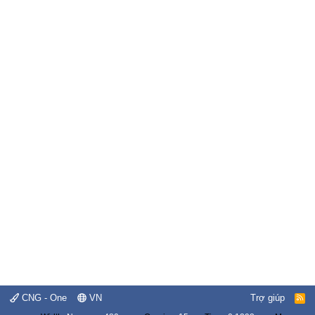
CNG - One
VN
Trợ giúp
R
S