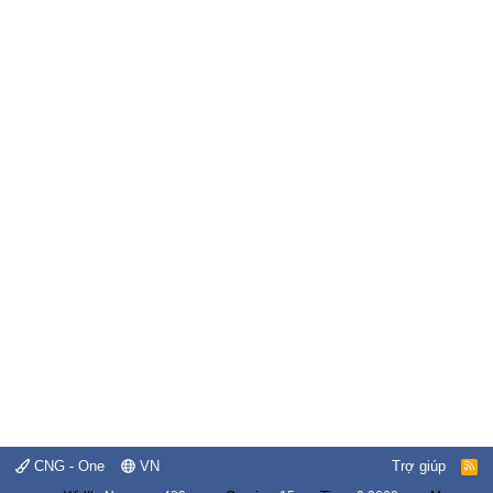
CNG - One
VN
Trợ giúp
R
S