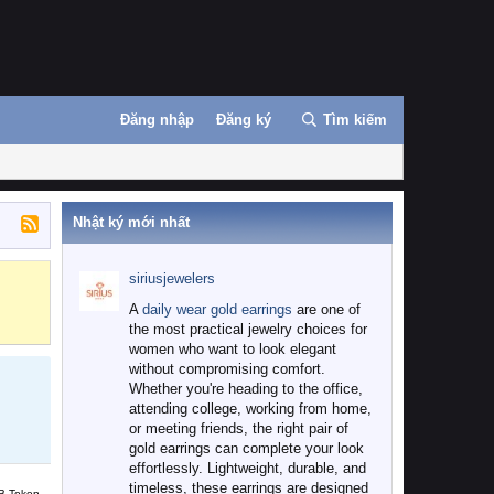
Đăng nhập
Đăng ký
Tìm kiếm
Nhật ký mới nhất
siriusjewelers
Binance
MEXC
A
daily wear gold earrings
are one of
the most practical jewelry choices for
women who want to look elegant
without compromising comfort.
Whether you're heading to the office,
attending college, working from home,
or meeting friends, the right pair of
gold earrings can complete your look
effortlessly. Lightweight, durable, and
timeless, these earrings are designed
B Token