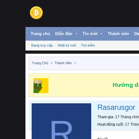
Trang chủ
Diễn đàn
Tin mới
Thành viên
Da
Đang truy cập
Nhật ký mới
Tìm kiếm
Trang Chủ
Thành Viên
Hướng dẫ
Rasarusgor
R
Tham gia
17 Tháng chí
Hoạt động cuối
17 Thán
Bài viết