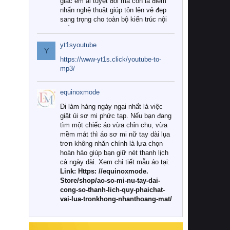
giác êm ái tuyệt đối mà còn là điểm
nhấn nghệ thuật giúp tôn lên vẻ đẹp
sang trọng cho toàn bộ kiến trúc nội
thất.
yt1syoutube
Tuy nhiên, giữa thị trường đa dạng
Y
với vô vàn thương hiệu và mẫu mã
https://www-yt1s.click/youtube-to-
như hiện nay, làm thế nào để chọn
mp3/
được những bộ chăn ga gối đệm cao
cấp thực sự chất lượng, phù hợp với
equinoxmode
khí hậu và nhu cầu sử dụng của gia
đình? Hãy cùng chúng tôi đi tìm lời
Đi làm hàng ngày ngại nhất là việc
giải đáp chi tiết qua bài viết dưới đây.
giặt ủi sơ mi phức tạp. Nếu bạn đang
tìm một chiếc áo vừa chỉn chu, vừa
1. Tại sao các gia đình hiện đại lại ưa
mềm mát thì áo sơ mi nữ tay dài lụa
chuộng chăn ga gối đệm cao cấp?
trơn không nhăn chính là lựa chọn
hoàn hảo giúp bạn giữ nét thanh lịch
Khác với các dòng sản phẩm thông
cả ngày dài. Xem chi tiết mẫu áo tại:
thường, những bộ chăn ga gối đệm
Link: Https: //equinoxmode.
cao cấp trải qua quy trình sản xuất
Store/shop/ao-so-mi-nu-tay-dai-
nghiêm ngặt từ khâu chọn lọc nguyên
cong-so-thanh-lich-quy-phaichat-
liệu tự nhiên đến công nghệ dệt
vai-lua-tronkhong-nhanthoang-mat/
nhuộm hiện đại không chứa hóa chất
độc hại. Khi sử dụng dòng sản phẩm
này, bạn sẽ cảm nhận rõ rệt sự khác