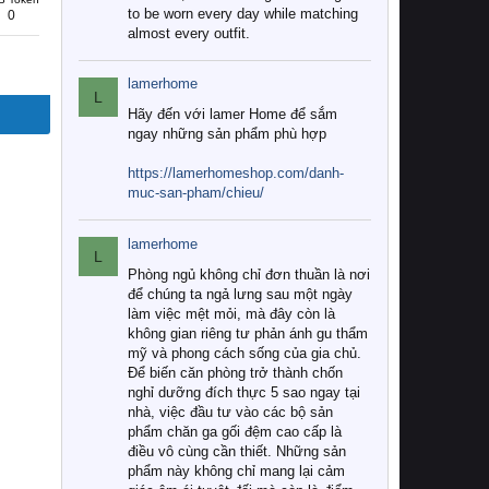
to be worn every day while matching
0
almost every outfit.
lamerhome
L
Hãy đến với lamer Home để sắm
ngay những sản phẩm phù hợp
https://lamerhomeshop.com/danh-
muc-san-pham/chieu/
lamerhome
L
Phòng ngủ không chỉ đơn thuần là nơi
để chúng ta ngả lưng sau một ngày
làm việc mệt mỏi, mà đây còn là
không gian riêng tư phản ánh gu thẩm
mỹ và phong cách sống của gia chủ.
Để biến căn phòng trở thành chốn
nghỉ dưỡng đích thực 5 sao ngay tại
nhà, việc đầu tư vào các bộ sản
phẩm chăn ga gối đệm cao cấp là
điều vô cùng cần thiết. Những sản
phẩm này không chỉ mang lại cảm