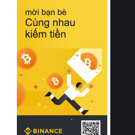
biệt từ bề mặt vải mềm mịn, khả năng
thoáng khí tuyệt vời cho đến độ đàn
hồi chuẩn xác của phần đệm nâng đỡ
cột sống.
Bên cạnh đó, việc lựa chọn các dòng
sản phẩm đạt chuẩn chất lượng quốc
tế còn giúp ngăn ngừa tình trạng kích
ứng da, hạn chế sự phát triển của vi
khuẩn và nấm mốc trong điều kiện
thời tiết nóng ẩm. Bạn có thể tìm hiểu
thêm các nghiên cứu khoa học về tác
động của giấc ngủ và môi trường
phòng ngủ đối với sức khỏe con
người tại Sleep Foundation (External
Link) để có cái nhìn toàn diện hơn.
2. Các tiêu chí vàng khi lựa chọn
chăn ga gối đệm cao cấp cho phòng
ngủ
Để sở hữu một bộ chăn ga gối đệm
cao cấp hoàn hảo cả về thẩm mỹ lẫn
công năng, người tiêu dùng cần cân
nhắc kỹ lưỡng các tiêu chí quan trọng