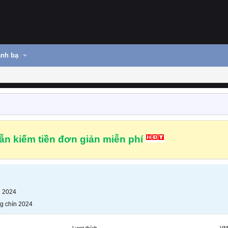
nh bạ
n kiếm tiền đơn giản miễn phí
n 2024
g chín 2024
Lượt thích
VN