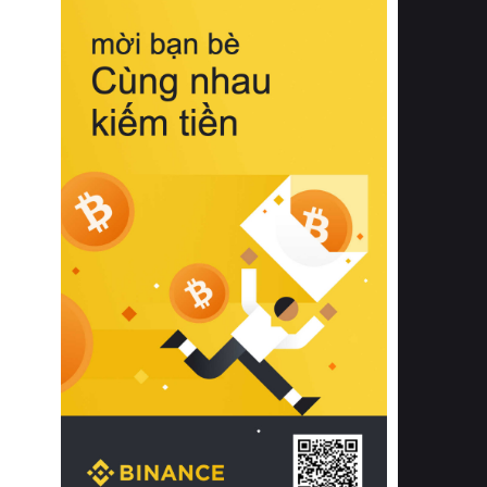
biệt từ bề mặt vải mềm mịn, khả năng
thoáng khí tuyệt vời cho đến độ đàn
hồi chuẩn xác của phần đệm nâng đỡ
cột sống.
Bên cạnh đó, việc lựa chọn các dòng
sản phẩm đạt chuẩn chất lượng quốc
tế còn giúp ngăn ngừa tình trạng kích
ứng da, hạn chế sự phát triển của vi
khuẩn và nấm mốc trong điều kiện
thời tiết nóng ẩm. Bạn có thể tìm hiểu
thêm các nghiên cứu khoa học về tác
động của giấc ngủ và môi trường
phòng ngủ đối với sức khỏe con
người tại Sleep Foundation (External
Link) để có cái nhìn toàn diện hơn.
2. Các tiêu chí vàng khi lựa chọn
chăn ga gối đệm cao cấp cho phòng
ngủ
Để sở hữu một bộ chăn ga gối đệm
cao cấp hoàn hảo cả về thẩm mỹ lẫn
công năng, người tiêu dùng cần cân
nhắc kỹ lưỡng các tiêu chí quan trọng