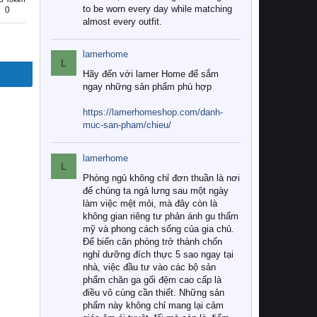
to be worn every day while matching
0
almost every outfit.
lamerhome
L
Hãy đến với lamer Home để sắm
ngay những sản phẩm phù hợp
https://lamerhomeshop.com/danh-
muc-san-pham/chieu/
lamerhome
L
Phòng ngủ không chỉ đơn thuần là nơi
để chúng ta ngả lưng sau một ngày
làm việc mệt mỏi, mà đây còn là
không gian riêng tư phản ánh gu thẩm
mỹ và phong cách sống của gia chủ.
Để biến căn phòng trở thành chốn
nghỉ dưỡng đích thực 5 sao ngay tại
nhà, việc đầu tư vào các bộ sản
phẩm chăn ga gối đệm cao cấp là
điều vô cùng cần thiết. Những sản
phẩm này không chỉ mang lại cảm