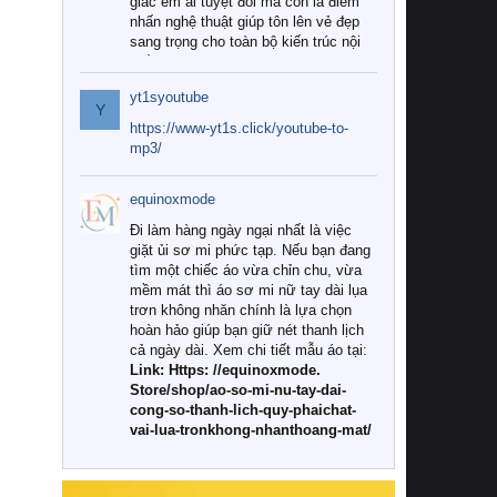
giác êm ái tuyệt đối mà còn là điểm
nhấn nghệ thuật giúp tôn lên vẻ đẹp
sang trọng cho toàn bộ kiến trúc nội
thất.
yt1syoutube
Tuy nhiên, giữa thị trường đa dạng
Y
với vô vàn thương hiệu và mẫu mã
https://www-yt1s.click/youtube-to-
như hiện nay, làm thế nào để chọn
mp3/
được những bộ chăn ga gối đệm cao
cấp thực sự chất lượng, phù hợp với
equinoxmode
khí hậu và nhu cầu sử dụng của gia
đình? Hãy cùng chúng tôi đi tìm lời
Đi làm hàng ngày ngại nhất là việc
giải đáp chi tiết qua bài viết dưới đây.
giặt ủi sơ mi phức tạp. Nếu bạn đang
tìm một chiếc áo vừa chỉn chu, vừa
1. Tại sao các gia đình hiện đại lại ưa
mềm mát thì áo sơ mi nữ tay dài lụa
chuộng chăn ga gối đệm cao cấp?
trơn không nhăn chính là lựa chọn
hoàn hảo giúp bạn giữ nét thanh lịch
Khác với các dòng sản phẩm thông
cả ngày dài. Xem chi tiết mẫu áo tại:
thường, những bộ chăn ga gối đệm
Link: Https: //equinoxmode.
cao cấp trải qua quy trình sản xuất
Store/shop/ao-so-mi-nu-tay-dai-
nghiêm ngặt từ khâu chọn lọc nguyên
cong-so-thanh-lich-quy-phaichat-
liệu tự nhiên đến công nghệ dệt
vai-lua-tronkhong-nhanthoang-mat/
nhuộm hiện đại không chứa hóa chất
độc hại. Khi sử dụng dòng sản phẩm
này, bạn sẽ cảm nhận rõ rệt sự khác