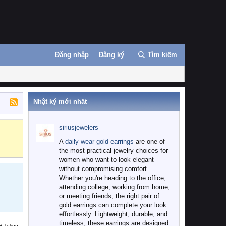
Đăng nhập
Đăng ký
Tìm kiếm
Nhật ký mới nhất
siriusjewelers
Binance
MEXC
A
daily wear gold earrings
are one of
the most practical jewelry choices for
women who want to look elegant
without compromising comfort.
Whether you're heading to the office,
attending college, working from home,
or meeting friends, the right pair of
gold earrings can complete your look
effortlessly. Lightweight, durable, and
timeless, these earrings are designed
B Token