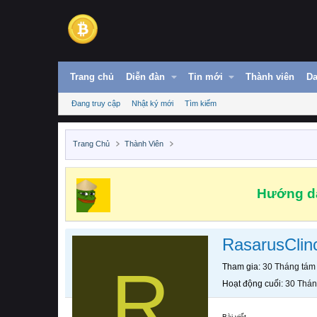
Trang chủ
Diễn đàn
Tin mới
Thành viên
Da
Đang truy cập
Nhật ký mới
Tìm kiếm
Trang Chủ
Thành Viên
Hướng dẫ
RasarusClin
R
Tham gia
30 Tháng tám
Hoạt động cuối
30 Thán
Bài viết