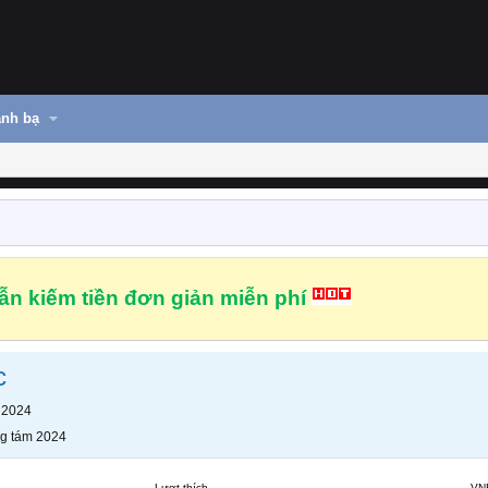
nh bạ
n kiếm tiền đơn giản miễn phí
c
 2024
g tám 2024
Lượt thích
VN