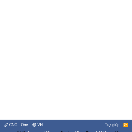
CNG - One
VN
Trợ giúp
R
S