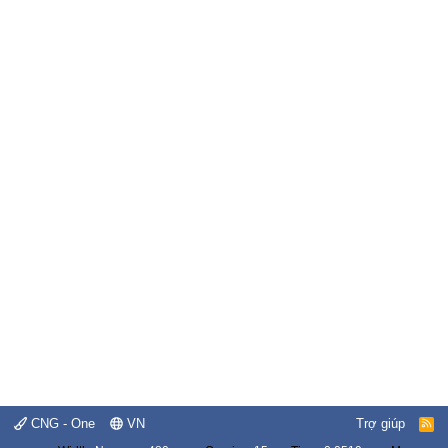
CNG - One
VN
Trợ giúp
R
S