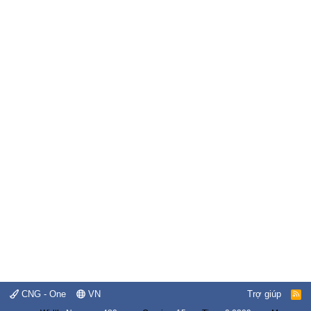
CNG - One
VN
Trợ giúp
R
S