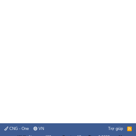
CNG - One
VN
Trợ giúp
R
S