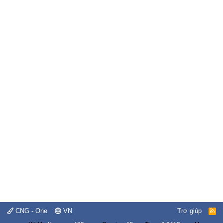
CNG - One
VN
Trợ giúp
R
S