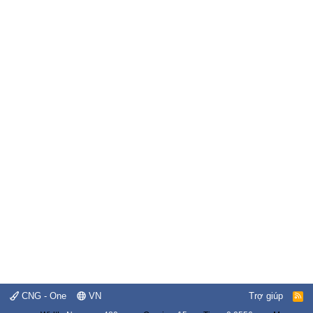
CNG - One
VN
Trợ giúp
R
S