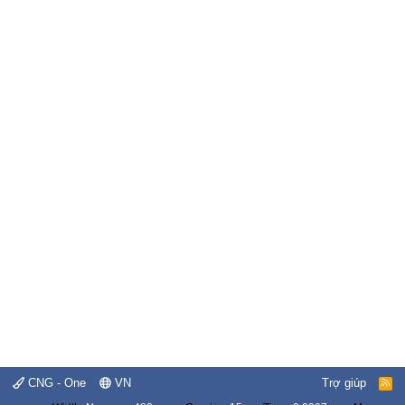
CNG - One
VN
Trợ giúp
R
S