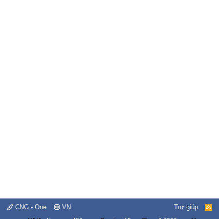
CNG - One
VN
Trợ giúp
R
S