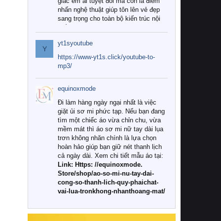
giác êm ái tuyệt đối mà còn là điểm
nhấn nghệ thuật giúp tôn lên vẻ đẹp
sang trọng cho toàn bộ kiến trúc nội
thất.
yt1syoutube
Tuy nhiên, giữa thị trường đa dạng
Y
với vô vàn thương hiệu và mẫu mã
https://www-yt1s.click/youtube-to-
như hiện nay, làm thế nào để chọn
mp3/
được những bộ chăn ga gối đệm cao
cấp thực sự chất lượng, phù hợp với
equinoxmode
khí hậu và nhu cầu sử dụng của gia
đình? Hãy cùng chúng tôi đi tìm lời
Đi làm hàng ngày ngại nhất là việc
giải đáp chi tiết qua bài viết dưới đây.
giặt ủi sơ mi phức tạp. Nếu bạn đang
tìm một chiếc áo vừa chỉn chu, vừa
1. Tại sao các gia đình hiện đại lại ưa
mềm mát thì áo sơ mi nữ tay dài lụa
chuộng chăn ga gối đệm cao cấp?
trơn không nhăn chính là lựa chọn
hoàn hảo giúp bạn giữ nét thanh lịch
Khác với các dòng sản phẩm thông
cả ngày dài. Xem chi tiết mẫu áo tại:
thường, những bộ chăn ga gối đệm
Link: Https: //equinoxmode.
cao cấp trải qua quy trình sản xuất
Store/shop/ao-so-mi-nu-tay-dai-
nghiêm ngặt từ khâu chọn lọc nguyên
cong-so-thanh-lich-quy-phaichat-
liệu tự nhiên đến công nghệ dệt
vai-lua-tronkhong-nhanthoang-mat/
nhuộm hiện đại không chứa hóa chất
độc hại. Khi sử dụng dòng sản phẩm
này, bạn sẽ cảm nhận rõ rệt sự khác