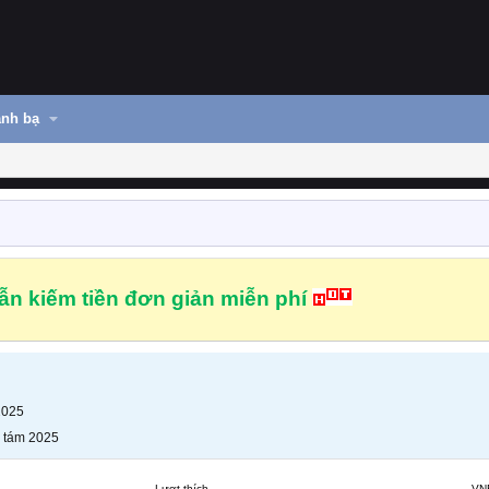
nh bạ
n kiếm tiền đơn giản miễn phí
2025
 tám 2025
Lượt thích
VN