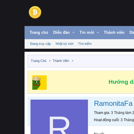
Trang chủ
Diễn đàn
Tin mới
Thành viên
Da
Đang truy cập
Nhật ký mới
Tìm kiếm
Trang Chủ
Thành Viên
Hướng dẫ
RamonitaFa
R
Tham gia
3 Tháng tám 
Hoạt động cuối
3 Tháng
Bài viết