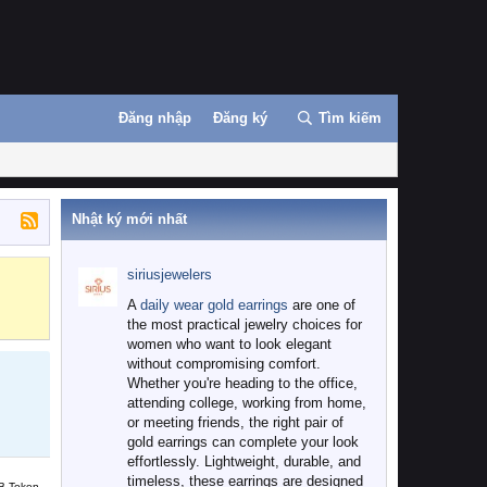
Đăng nhập
Đăng ký
Tìm kiếm
Nhật ký mới nhất
siriusjewelers
Binance
MEXC
A
daily wear gold earrings
are one of
the most practical jewelry choices for
women who want to look elegant
without compromising comfort.
Whether you're heading to the office,
attending college, working from home,
or meeting friends, the right pair of
gold earrings can complete your look
effortlessly. Lightweight, durable, and
timeless, these earrings are designed
B Token