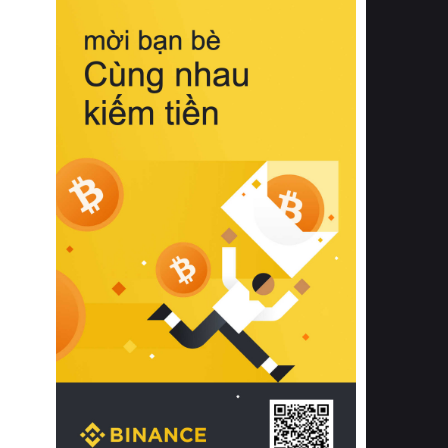
biệt từ bề mặt vải mềm mịn, khả năng
thoáng khí tuyệt vời cho đến độ đàn
hồi chuẩn xác của phần đệm nâng đỡ
cột sống.
Bên cạnh đó, việc lựa chọn các dòng
sản phẩm đạt chuẩn chất lượng quốc
tế còn giúp ngăn ngừa tình trạng kích
ứng da, hạn chế sự phát triển của vi
khuẩn và nấm mốc trong điều kiện
thời tiết nóng ẩm. Bạn có thể tìm hiểu
thêm các nghiên cứu khoa học về tác
động của giấc ngủ và môi trường
phòng ngủ đối với sức khỏe con
người tại Sleep Foundation (External
Link) để có cái nhìn toàn diện hơn.
2. Các tiêu chí vàng khi lựa chọn
chăn ga gối đệm cao cấp cho phòng
ngủ
Để sở hữu một bộ chăn ga gối đệm
cao cấp hoàn hảo cả về thẩm mỹ lẫn
công năng, người tiêu dùng cần cân
nhắc kỹ lưỡng các tiêu chí quan trọng