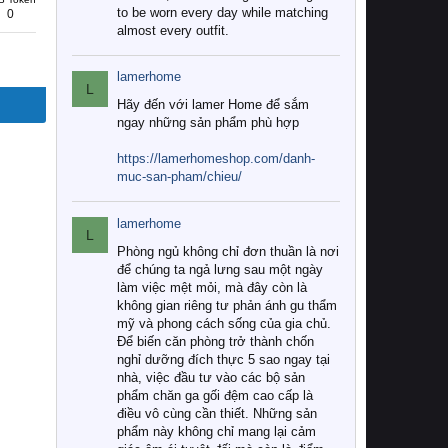
to be worn every day while matching
0
almost every outfit.
lamerhome
L
Hãy đến với lamer Home để sắm
ngay những sản phẩm phù hợp
https://lamerhomeshop.com/danh-
muc-san-pham/chieu/
lamerhome
L
Phòng ngủ không chỉ đơn thuần là nơi
để chúng ta ngả lưng sau một ngày
làm việc mệt mỏi, mà đây còn là
không gian riêng tư phản ánh gu thẩm
mỹ và phong cách sống của gia chủ.
Để biến căn phòng trở thành chốn
nghỉ dưỡng đích thực 5 sao ngay tại
nhà, việc đầu tư vào các bộ sản
phẩm chăn ga gối đệm cao cấp là
điều vô cùng cần thiết. Những sản
phẩm này không chỉ mang lại cảm