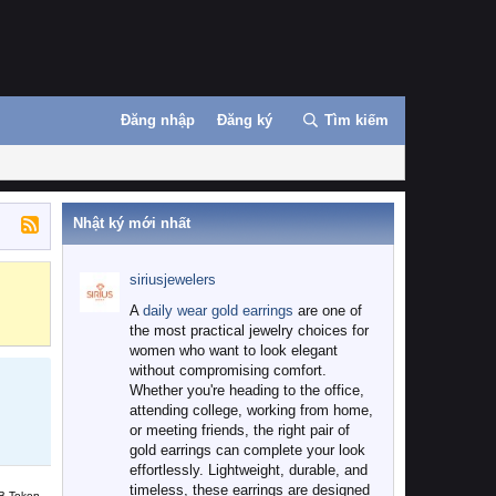
Đăng nhập
Đăng ký
Tìm kiếm
Nhật ký mới nhất
siriusjewelers
Binance
MEXC
A
daily wear gold earrings
are one of
the most practical jewelry choices for
women who want to look elegant
without compromising comfort.
Whether you're heading to the office,
attending college, working from home,
or meeting friends, the right pair of
gold earrings can complete your look
effortlessly. Lightweight, durable, and
timeless, these earrings are designed
B Token