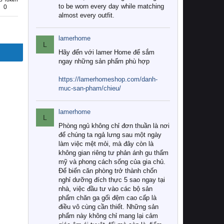
to be worn every day while matching
0
almost every outfit.
lamerhome
L
Hãy đến với lamer Home để sắm
ngay những sản phẩm phù hợp
https://lamerhomeshop.com/danh-
muc-san-pham/chieu/
lamerhome
L
Phòng ngủ không chỉ đơn thuần là nơi
để chúng ta ngả lưng sau một ngày
làm việc mệt mỏi, mà đây còn là
không gian riêng tư phản ánh gu thẩm
mỹ và phong cách sống của gia chủ.
Để biến căn phòng trở thành chốn
nghỉ dưỡng đích thực 5 sao ngay tại
nhà, việc đầu tư vào các bộ sản
phẩm chăn ga gối đệm cao cấp là
điều vô cùng cần thiết. Những sản
phẩm này không chỉ mang lại cảm