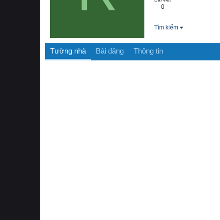
0
Tìm kiếm
Tường nhà
Bài đăng
Thông tin