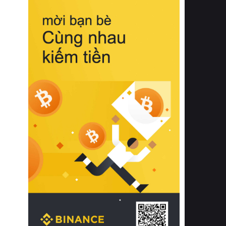
biệt từ bề mặt vải mềm mịn, khả năng
thoáng khí tuyệt vời cho đến độ đàn
hồi chuẩn xác của phần đệm nâng đỡ
cột sống.
Bên cạnh đó, việc lựa chọn các dòng
sản phẩm đạt chuẩn chất lượng quốc
tế còn giúp ngăn ngừa tình trạng kích
ứng da, hạn chế sự phát triển của vi
khuẩn và nấm mốc trong điều kiện
thời tiết nóng ẩm. Bạn có thể tìm hiểu
thêm các nghiên cứu khoa học về tác
động của giấc ngủ và môi trường
phòng ngủ đối với sức khỏe con
người tại Sleep Foundation (External
Link) để có cái nhìn toàn diện hơn.
2. Các tiêu chí vàng khi lựa chọn
chăn ga gối đệm cao cấp cho phòng
ngủ
Để sở hữu một bộ chăn ga gối đệm
cao cấp hoàn hảo cả về thẩm mỹ lẫn
công năng, người tiêu dùng cần cân
nhắc kỹ lưỡng các tiêu chí quan trọng