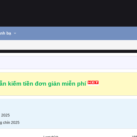
nh bạ
n kiếm tiền đơn giản miễn phí
n 2025
g chín 2025
Lượt thích
VN