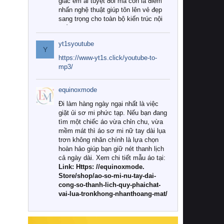
giác êm ái tuyệt đối mà còn là điểm
nhấn nghệ thuật giúp tôn lên vẻ đẹp
sang trọng cho toàn bộ kiến trúc nội
thất.
yt1syoutube
Tuy nhiên, giữa thị trường đa dạng
Y
với vô vàn thương hiệu và mẫu mã
https://www-yt1s.click/youtube-to-
như hiện nay, làm thế nào để chọn
mp3/
được những bộ chăn ga gối đệm cao
cấp thực sự chất lượng, phù hợp với
equinoxmode
khí hậu và nhu cầu sử dụng của gia
đình? Hãy cùng chúng tôi đi tìm lời
Đi làm hàng ngày ngại nhất là việc
giải đáp chi tiết qua bài viết dưới đây.
giặt ủi sơ mi phức tạp. Nếu bạn đang
tìm một chiếc áo vừa chỉn chu, vừa
1. Tại sao các gia đình hiện đại lại ưa
mềm mát thì áo sơ mi nữ tay dài lụa
chuộng chăn ga gối đệm cao cấp?
trơn không nhăn chính là lựa chọn
hoàn hảo giúp bạn giữ nét thanh lịch
Khác với các dòng sản phẩm thông
cả ngày dài. Xem chi tiết mẫu áo tại:
thường, những bộ chăn ga gối đệm
Link: Https: //equinoxmode.
cao cấp trải qua quy trình sản xuất
Store/shop/ao-so-mi-nu-tay-dai-
nghiêm ngặt từ khâu chọn lọc nguyên
cong-so-thanh-lich-quy-phaichat-
liệu tự nhiên đến công nghệ dệt
vai-lua-tronkhong-nhanthoang-mat/
nhuộm hiện đại không chứa hóa chất
độc hại. Khi sử dụng dòng sản phẩm
này, bạn sẽ cảm nhận rõ rệt sự khác