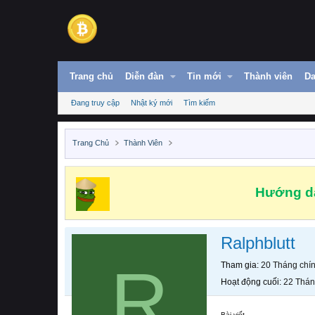
Trang chủ
Diễn đàn
Tin mới
Thành viên
Da
Đang truy cập
Nhật ký mới
Tìm kiếm
Trang Chủ
Thành Viên
Hướng dẫ
Ralphblutt
R
Tham gia
20 Tháng chí
Hoạt động cuối
22 Thán
Bài viết