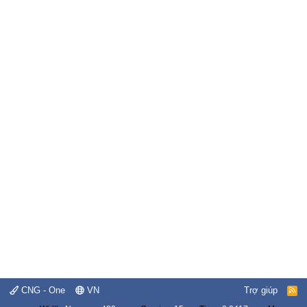
CNG - One
VN
Trợ giúp
R
S