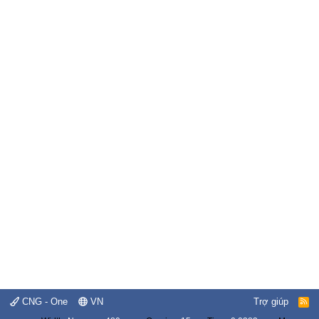
CNG - One
VN
Trợ giúp
R
S