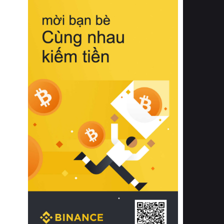
biệt từ bề mặt vải mềm mịn, khả năng
thoáng khí tuyệt vời cho đến độ đàn
hồi chuẩn xác của phần đệm nâng đỡ
cột sống.
Bên cạnh đó, việc lựa chọn các dòng
sản phẩm đạt chuẩn chất lượng quốc
tế còn giúp ngăn ngừa tình trạng kích
ứng da, hạn chế sự phát triển của vi
khuẩn và nấm mốc trong điều kiện
thời tiết nóng ẩm. Bạn có thể tìm hiểu
thêm các nghiên cứu khoa học về tác
động của giấc ngủ và môi trường
phòng ngủ đối với sức khỏe con
người tại Sleep Foundation (External
Link) để có cái nhìn toàn diện hơn.
2. Các tiêu chí vàng khi lựa chọn
chăn ga gối đệm cao cấp cho phòng
ngủ
Để sở hữu một bộ chăn ga gối đệm
cao cấp hoàn hảo cả về thẩm mỹ lẫn
công năng, người tiêu dùng cần cân
nhắc kỹ lưỡng các tiêu chí quan trọng