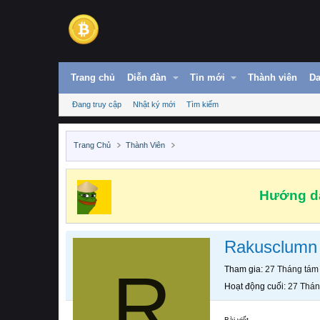
Trang chủ
Diễn đàn
Tin mới
Thành viên
Da
Đang truy cập
Nhật ký mới
Tìm kiếm
Trang Chủ
Thành Viên
Hướng dẫ
Rakusclumn
R
Tham gia
27 Tháng tám
Hoạt động cuối
27 Thán
Bài viết