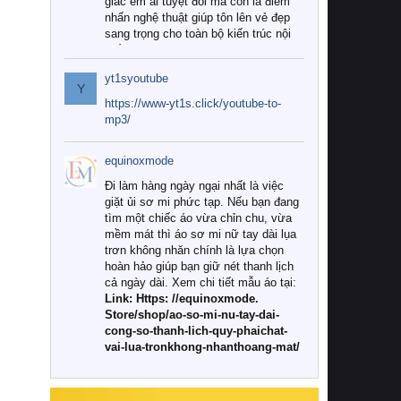
giác êm ái tuyệt đối mà còn là điểm
nhấn nghệ thuật giúp tôn lên vẻ đẹp
sang trọng cho toàn bộ kiến trúc nội
thất.
yt1syoutube
Tuy nhiên, giữa thị trường đa dạng
Y
với vô vàn thương hiệu và mẫu mã
https://www-yt1s.click/youtube-to-
như hiện nay, làm thế nào để chọn
mp3/
được những bộ chăn ga gối đệm cao
cấp thực sự chất lượng, phù hợp với
equinoxmode
khí hậu và nhu cầu sử dụng của gia
đình? Hãy cùng chúng tôi đi tìm lời
Đi làm hàng ngày ngại nhất là việc
giải đáp chi tiết qua bài viết dưới đây.
giặt ủi sơ mi phức tạp. Nếu bạn đang
tìm một chiếc áo vừa chỉn chu, vừa
1. Tại sao các gia đình hiện đại lại ưa
mềm mát thì áo sơ mi nữ tay dài lụa
chuộng chăn ga gối đệm cao cấp?
trơn không nhăn chính là lựa chọn
hoàn hảo giúp bạn giữ nét thanh lịch
Khác với các dòng sản phẩm thông
cả ngày dài. Xem chi tiết mẫu áo tại:
thường, những bộ chăn ga gối đệm
Link: Https: //equinoxmode.
cao cấp trải qua quy trình sản xuất
Store/shop/ao-so-mi-nu-tay-dai-
nghiêm ngặt từ khâu chọn lọc nguyên
cong-so-thanh-lich-quy-phaichat-
liệu tự nhiên đến công nghệ dệt
vai-lua-tronkhong-nhanthoang-mat/
nhuộm hiện đại không chứa hóa chất
độc hại. Khi sử dụng dòng sản phẩm
này, bạn sẽ cảm nhận rõ rệt sự khác