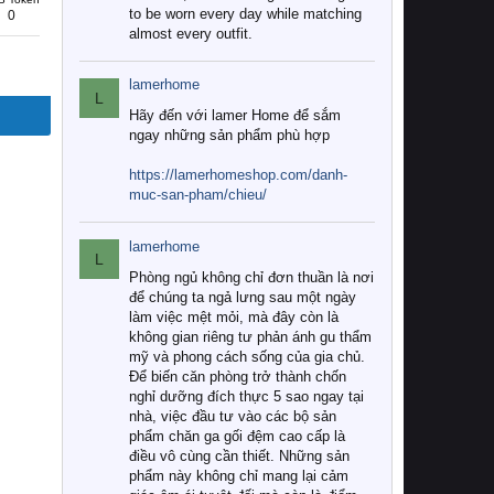
to be worn every day while matching
0
almost every outfit.
lamerhome
L
Hãy đến với lamer Home để sắm
ngay những sản phẩm phù hợp
https://lamerhomeshop.com/danh-
muc-san-pham/chieu/
lamerhome
L
Phòng ngủ không chỉ đơn thuần là nơi
để chúng ta ngả lưng sau một ngày
làm việc mệt mỏi, mà đây còn là
không gian riêng tư phản ánh gu thẩm
mỹ và phong cách sống của gia chủ.
Để biến căn phòng trở thành chốn
nghỉ dưỡng đích thực 5 sao ngay tại
nhà, việc đầu tư vào các bộ sản
phẩm chăn ga gối đệm cao cấp là
điều vô cùng cần thiết. Những sản
phẩm này không chỉ mang lại cảm