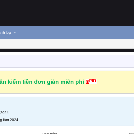
nh bạ
n kiếm tiền đơn giản miễn phí
 2024
g tám 2024
Lượt thích
VN