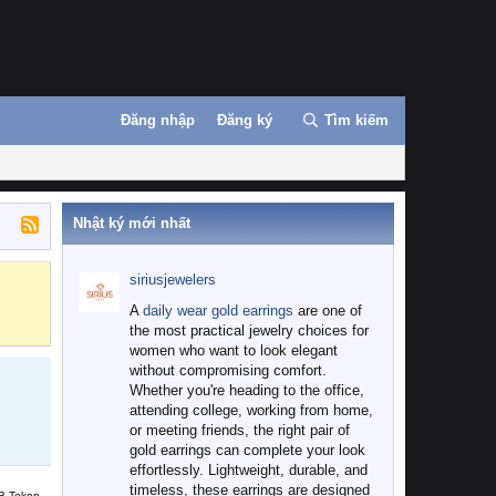
Đăng nhập
Đăng ký
Tìm kiếm
Nhật ký mới nhất
siriusjewelers
Binance
MEXC
A
daily wear gold earrings
are one of
the most practical jewelry choices for
women who want to look elegant
without compromising comfort.
Whether you're heading to the office,
attending college, working from home,
or meeting friends, the right pair of
gold earrings can complete your look
effortlessly. Lightweight, durable, and
timeless, these earrings are designed
B Token