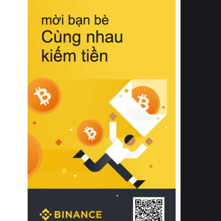
biệt từ bề mặt vải mềm mịn, khả năng
thoáng khí tuyệt vời cho đến độ đàn
hồi chuẩn xác của phần đệm nâng đỡ
cột sống.
Bên cạnh đó, việc lựa chọn các dòng
sản phẩm đạt chuẩn chất lượng quốc
tế còn giúp ngăn ngừa tình trạng kích
ứng da, hạn chế sự phát triển của vi
khuẩn và nấm mốc trong điều kiện
thời tiết nóng ẩm. Bạn có thể tìm hiểu
thêm các nghiên cứu khoa học về tác
động của giấc ngủ và môi trường
phòng ngủ đối với sức khỏe con
người tại Sleep Foundation (External
Link) để có cái nhìn toàn diện hơn.
2. Các tiêu chí vàng khi lựa chọn
chăn ga gối đệm cao cấp cho phòng
ngủ
Để sở hữu một bộ chăn ga gối đệm
cao cấp hoàn hảo cả về thẩm mỹ lẫn
công năng, người tiêu dùng cần cân
nhắc kỹ lưỡng các tiêu chí quan trọng