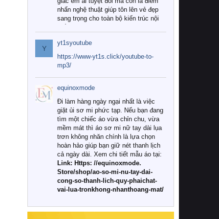
giác êm ái tuyệt đối mà còn là điểm
nhấn nghệ thuật giúp tôn lên vẻ đẹp
sang trọng cho toàn bộ kiến trúc nội
thất.
yt1syoutube
Tuy nhiên, giữa thị trường đa dạng
Y
với vô vàn thương hiệu và mẫu mã
https://www-yt1s.click/youtube-to-
như hiện nay, làm thế nào để chọn
mp3/
được những bộ chăn ga gối đệm cao
cấp thực sự chất lượng, phù hợp với
equinoxmode
khí hậu và nhu cầu sử dụng của gia
đình? Hãy cùng chúng tôi đi tìm lời
Đi làm hàng ngày ngại nhất là việc
giải đáp chi tiết qua bài viết dưới đây.
giặt ủi sơ mi phức tạp. Nếu bạn đang
tìm một chiếc áo vừa chỉn chu, vừa
1. Tại sao các gia đình hiện đại lại ưa
mềm mát thì áo sơ mi nữ tay dài lụa
chuộng chăn ga gối đệm cao cấp?
trơn không nhăn chính là lựa chọn
hoàn hảo giúp bạn giữ nét thanh lịch
Khác với các dòng sản phẩm thông
cả ngày dài. Xem chi tiết mẫu áo tại:
thường, những bộ chăn ga gối đệm
Link: Https: //equinoxmode.
cao cấp trải qua quy trình sản xuất
Store/shop/ao-so-mi-nu-tay-dai-
nghiêm ngặt từ khâu chọn lọc nguyên
cong-so-thanh-lich-quy-phaichat-
liệu tự nhiên đến công nghệ dệt
vai-lua-tronkhong-nhanthoang-mat/
nhuộm hiện đại không chứa hóa chất
độc hại. Khi sử dụng dòng sản phẩm
này, bạn sẽ cảm nhận rõ rệt sự khác