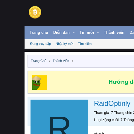
Trang chủ
Diễn đàn
Tin mới
Thành viên
Da
Đang truy cập
Nhật ký mới
Tìm kiếm
Trang Chủ
Thành Viên
Hướng dẫ
RaidOptinly
R
Tham gia
7 Tháng chín
Hoạt động cuối
7 Tháng
Bài viết