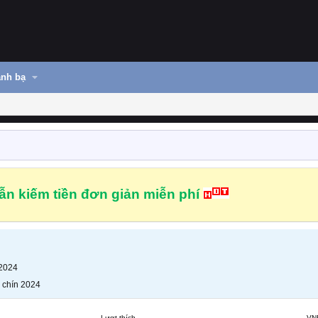
nh bạ
n kiếm tiền đơn giản miễn phí
 2024
 chín 2024
Lượt thích
VN