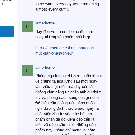
to be worn every day while matching
0
almost every outfit.
lamerhome
L
Hãy đến với lamer Home để sắm
ngay những sản phẩm phù hợp
https://lamerhomeshop.com/danh-
muc-san-pham/chieu/
lamerhome
L
Phòng ngủ không chỉ đơn thuần là nơi
để chúng ta ngả lưng sau một ngày
làm việc mệt mỏi, mà đây còn là
không gian riêng tư phản ánh gu thẩm
mỹ và phong cách sống của gia chủ.
Để biến căn phòng trở thành chốn
nghỉ dưỡng đích thực 5 sao ngay tại
nhà, việc đầu tư vào các bộ sản
phẩm chăn ga gối đệm cao cấp là
điều vô cùng cần thiết. Những sản
phẩm này không chỉ mang lại cảm