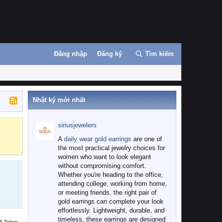
Đăng nhập
Đăng ký
Tìm kiếm
Nhật ký mới nhất
siriusjewelers
Binance
MEXC
A
daily wear gold earrings
are one of
the most practical jewelry choices for
women who want to look elegant
without compromising comfort.
Whether you're heading to the office,
attending college, working from home,
or meeting friends, the right pair of
gold earrings can complete your look
effortlessly. Lightweight, durable, and
timeless, these earrings are designed
B Token