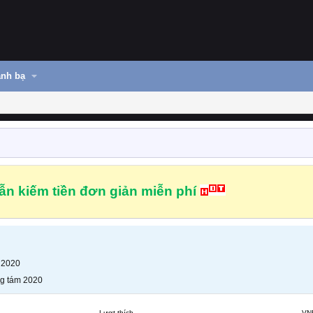
nh bạ
n kiếm tiền đơn giản miễn phí
 2020
g tám 2020
Lượt thích
VN