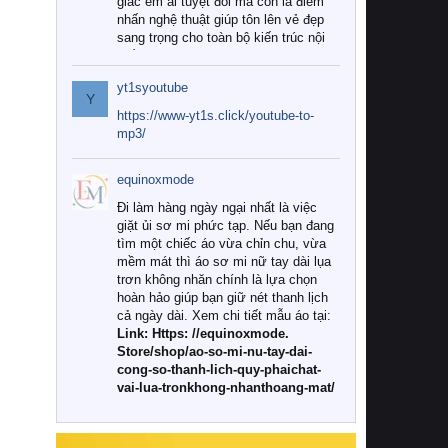
giác êm ái tuyệt đối mà còn là điểm
nhấn nghệ thuật giúp tôn lên vẻ đẹp
sang trọng cho toàn bộ kiến trúc nội
thất.
yt1syoutube
Tuy nhiên, giữa thị trường đa dạng
Y
với vô vàn thương hiệu và mẫu mã
https://www-yt1s.click/youtube-to-
như hiện nay, làm thế nào để chọn
mp3/
được những bộ chăn ga gối đệm cao
cấp thực sự chất lượng, phù hợp với
equinoxmode
khí hậu và nhu cầu sử dụng của gia
đình? Hãy cùng chúng tôi đi tìm lời
Đi làm hàng ngày ngại nhất là việc
giải đáp chi tiết qua bài viết dưới đây.
giặt ủi sơ mi phức tạp. Nếu bạn đang
tìm một chiếc áo vừa chỉn chu, vừa
1. Tại sao các gia đình hiện đại lại ưa
mềm mát thì áo sơ mi nữ tay dài lụa
chuộng chăn ga gối đệm cao cấp?
trơn không nhăn chính là lựa chọn
hoàn hảo giúp bạn giữ nét thanh lịch
Khác với các dòng sản phẩm thông
cả ngày dài. Xem chi tiết mẫu áo tại:
thường, những bộ chăn ga gối đệm
Link: Https: //equinoxmode.
cao cấp trải qua quy trình sản xuất
Store/shop/ao-so-mi-nu-tay-dai-
nghiêm ngặt từ khâu chọn lọc nguyên
cong-so-thanh-lich-quy-phaichat-
liệu tự nhiên đến công nghệ dệt
vai-lua-tronkhong-nhanthoang-mat/
nhuộm hiện đại không chứa hóa chất
độc hại. Khi sử dụng dòng sản phẩm
này, bạn sẽ cảm nhận rõ rệt sự khác