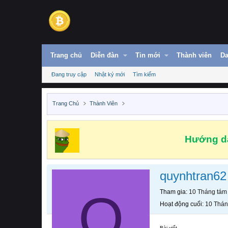
Trang chủ
Diễn đàn
Tin mới
Thành viên
Da
Đang truy cập
Nhật ký mới
Tìm kiếm
Trang Chủ
Thành Viên
Hướng dẫ
quynhtran62
Q
Tham gia
10 Tháng tám
Hoạt động cuối
10 Thán
Bài viết