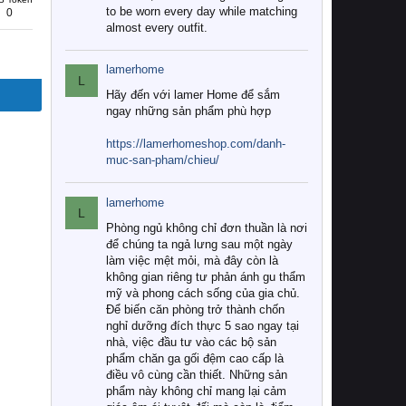
to be worn every day while matching
0
almost every outfit.
lamerhome
L
Hãy đến với lamer Home để sắm
ngay những sản phẩm phù hợp
https://lamerhomeshop.com/danh-
muc-san-pham/chieu/
lamerhome
L
Phòng ngủ không chỉ đơn thuần là nơi
để chúng ta ngả lưng sau một ngày
làm việc mệt mỏi, mà đây còn là
không gian riêng tư phản ánh gu thẩm
mỹ và phong cách sống của gia chủ.
Để biến căn phòng trở thành chốn
nghỉ dưỡng đích thực 5 sao ngay tại
nhà, việc đầu tư vào các bộ sản
phẩm chăn ga gối đệm cao cấp là
điều vô cùng cần thiết. Những sản
phẩm này không chỉ mang lại cảm