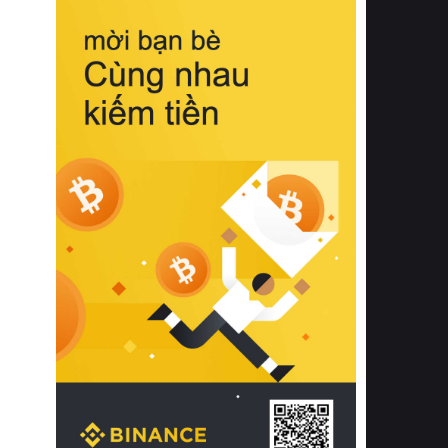
biệt từ bề mặt vải mềm mịn, khả năng
thoáng khí tuyệt vời cho đến độ đàn
hồi chuẩn xác của phần đệm nâng đỡ
cột sống.
Bên cạnh đó, việc lựa chọn các dòng
sản phẩm đạt chuẩn chất lượng quốc
tế còn giúp ngăn ngừa tình trạng kích
ứng da, hạn chế sự phát triển của vi
khuẩn và nấm mốc trong điều kiện
thời tiết nóng ẩm. Bạn có thể tìm hiểu
thêm các nghiên cứu khoa học về tác
động của giấc ngủ và môi trường
phòng ngủ đối với sức khỏe con
người tại Sleep Foundation (External
Link) để có cái nhìn toàn diện hơn.
2. Các tiêu chí vàng khi lựa chọn
chăn ga gối đệm cao cấp cho phòng
ngủ
Để sở hữu một bộ chăn ga gối đệm
cao cấp hoàn hảo cả về thẩm mỹ lẫn
công năng, người tiêu dùng cần cân
nhắc kỹ lưỡng các tiêu chí quan trọng