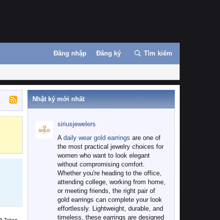
Đăng nhập
Đăng ký
Tìm kiếm
Nhật ký mới nhất
siriusjewelers
Binance
MEXC
A
daily wear gold earrings
are one of
the most practical jewelry choices for
women who want to look elegant
without compromising comfort.
Whether you're heading to the office,
attending college, working from home,
or meeting friends, the right pair of
gold earrings can complete your look
effortlessly. Lightweight, durable, and
timeless, these earrings are designed
B Token