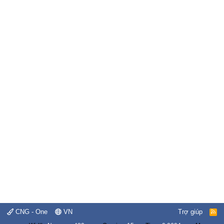
CNG - One
VN
Trợ giúp
R
S