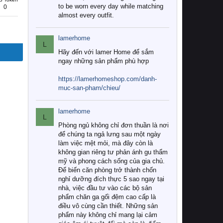
to be worn every day while matching
0
almost every outfit.
lamerhome
L
Hãy đến với lamer Home để sắm
ngay những sản phẩm phù hợp
https://lamerhomeshop.com/danh-
muc-san-pham/chieu/
lamerhome
L
Phòng ngủ không chỉ đơn thuần là nơi
để chúng ta ngả lưng sau một ngày
làm việc mệt mỏi, mà đây còn là
không gian riêng tư phản ánh gu thẩm
mỹ và phong cách sống của gia chủ.
Để biến căn phòng trở thành chốn
nghỉ dưỡng đích thực 5 sao ngay tại
nhà, việc đầu tư vào các bộ sản
phẩm chăn ga gối đệm cao cấp là
điều vô cùng cần thiết. Những sản
phẩm này không chỉ mang lại cảm