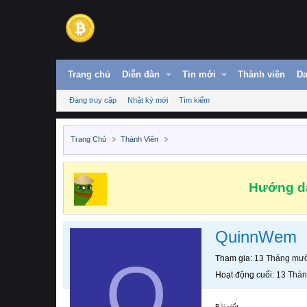
Trang chủ
Diễn đàn
Tin mới
Thành viên
Da
Đang truy cập
Nhật ký mới
Tìm kiếm
Trang Chủ
Thành Viên
Hướng dẫ
QuinnWem
Q
Tham gia
13 Tháng mườ
Hoạt động cuối
13 Thán
Bài viết