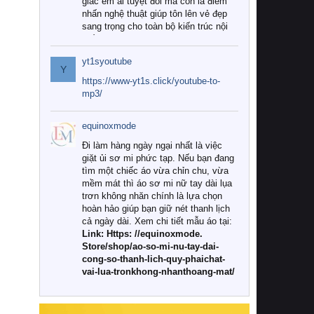
giác êm ái tuyệt đối mà còn là điểm
nhấn nghệ thuật giúp tôn lên vẻ đẹp
sang trọng cho toàn bộ kiến trúc nội
thất.
yt1syoutube
Tuy nhiên, giữa thị trường đa dạng
Y
với vô vàn thương hiệu và mẫu mã
https://www-yt1s.click/youtube-to-
như hiện nay, làm thế nào để chọn
mp3/
được những bộ chăn ga gối đệm cao
cấp thực sự chất lượng, phù hợp với
equinoxmode
khí hậu và nhu cầu sử dụng của gia
đình? Hãy cùng chúng tôi đi tìm lời
Đi làm hàng ngày ngại nhất là việc
giải đáp chi tiết qua bài viết dưới đây.
giặt ủi sơ mi phức tạp. Nếu bạn đang
tìm một chiếc áo vừa chỉn chu, vừa
1. Tại sao các gia đình hiện đại lại ưa
mềm mát thì áo sơ mi nữ tay dài lụa
chuộng chăn ga gối đệm cao cấp?
trơn không nhăn chính là lựa chọn
hoàn hảo giúp bạn giữ nét thanh lịch
Khác với các dòng sản phẩm thông
cả ngày dài. Xem chi tiết mẫu áo tại:
thường, những bộ chăn ga gối đệm
Link: Https: //equinoxmode.
cao cấp trải qua quy trình sản xuất
Store/shop/ao-so-mi-nu-tay-dai-
nghiêm ngặt từ khâu chọn lọc nguyên
cong-so-thanh-lich-quy-phaichat-
liệu tự nhiên đến công nghệ dệt
vai-lua-tronkhong-nhanthoang-mat/
nhuộm hiện đại không chứa hóa chất
độc hại. Khi sử dụng dòng sản phẩm
này, bạn sẽ cảm nhận rõ rệt sự khác