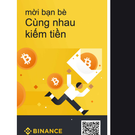
biệt từ bề mặt vải mềm mịn, khả năng
thoáng khí tuyệt vời cho đến độ đàn
hồi chuẩn xác của phần đệm nâng đỡ
cột sống.
Bên cạnh đó, việc lựa chọn các dòng
sản phẩm đạt chuẩn chất lượng quốc
tế còn giúp ngăn ngừa tình trạng kích
ứng da, hạn chế sự phát triển của vi
khuẩn và nấm mốc trong điều kiện
thời tiết nóng ẩm. Bạn có thể tìm hiểu
thêm các nghiên cứu khoa học về tác
động của giấc ngủ và môi trường
phòng ngủ đối với sức khỏe con
người tại Sleep Foundation (External
Link) để có cái nhìn toàn diện hơn.
2. Các tiêu chí vàng khi lựa chọn
chăn ga gối đệm cao cấp cho phòng
ngủ
Để sở hữu một bộ chăn ga gối đệm
cao cấp hoàn hảo cả về thẩm mỹ lẫn
công năng, người tiêu dùng cần cân
nhắc kỹ lưỡng các tiêu chí quan trọng