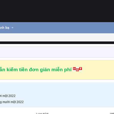
nh bạ
n kiếm tiền đơn giản miễn phí
i một 2022
g mười một 2022
Lượt thích
VN