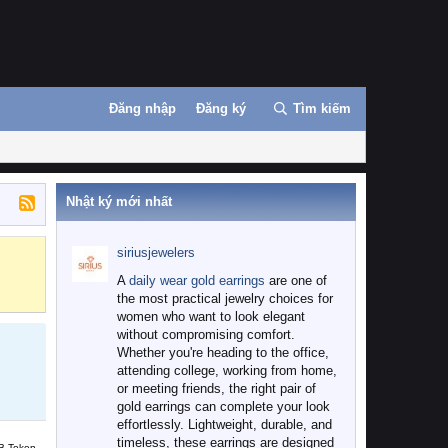
Đăng nhập
Đăng ký
Tìm kiếm
Nhật ký mới nhất
siriusjewelers
Binance
MEXC
A
daily wear gold earrings
are one of
the most practical jewelry choices for
women who want to look elegant
without compromising comfort.
Whether you're heading to the office,
attending college, working from home,
or meeting friends, the right pair of
gold earrings can complete your look
effortlessly. Lightweight, durable, and
timeless, these earrings are designed
B Token