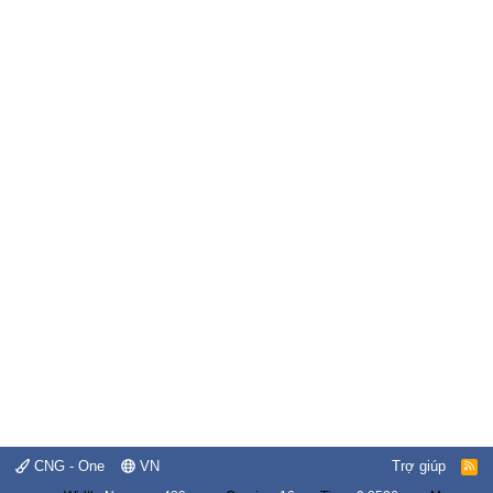
CNG - One
VN
Trợ giúp
R
S