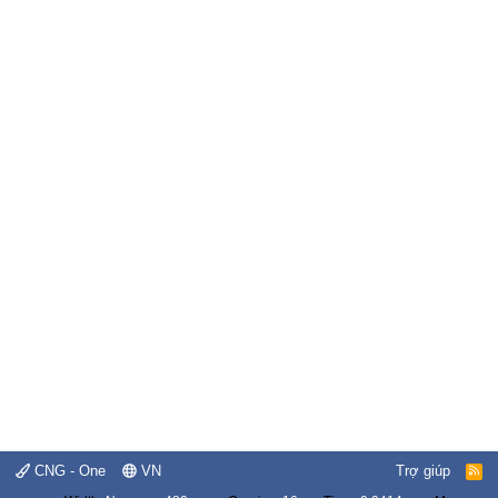
CNG - One
VN
Trợ giúp
R
S