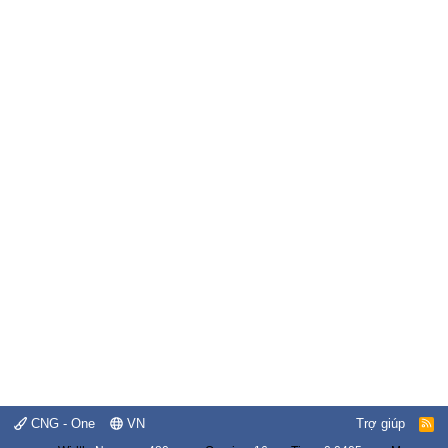
CNG - One
VN
Trợ giúp
R
S