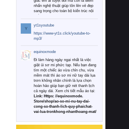
giác êm ái tuyệt đối mà còn là điểm
nhấn nghệ thuật giúp tôn lên vẻ đẹp
sang trọng cho toàn bộ kiến trúc nội
thất.
yt1syoutube
Tuy nhiên, giữa thị trường đa dạng
Y
với vô vàn thương hiệu và mẫu mã
https://www-yt1s.click/youtube-to-
như hiện nay, làm thế nào để chọn
mp3/
được những bộ chăn ga gối đệm cao
cấp thực sự chất lượng, phù hợp với
equinoxmode
khí hậu và nhu cầu sử dụng của gia
đình? Hãy cùng chúng tôi đi tìm lời
Đi làm hàng ngày ngại nhất là việc
giải đáp chi tiết qua bài viết dưới đây.
giặt ủi sơ mi phức tạp. Nếu bạn đang
tìm một chiếc áo vừa chỉn chu, vừa
1. Tại sao các gia đình hiện đại lại ưa
mềm mát thì áo sơ mi nữ tay dài lụa
chuộng chăn ga gối đệm cao cấp?
trơn không nhăn chính là lựa chọn
hoàn hảo giúp bạn giữ nét thanh lịch
Khác với các dòng sản phẩm thông
cả ngày dài. Xem chi tiết mẫu áo tại:
thường, những bộ chăn ga gối đệm
Link: Https: //equinoxmode.
cao cấp trải qua quy trình sản xuất
Store/shop/ao-so-mi-nu-tay-dai-
nghiêm ngặt từ khâu chọn lọc nguyên
cong-so-thanh-lich-quy-phaichat-
liệu tự nhiên đến công nghệ dệt
vai-lua-tronkhong-nhanthoang-mat/
nhuộm hiện đại không chứa hóa chất
độc hại. Khi sử dụng dòng sản phẩm
này, bạn sẽ cảm nhận rõ rệt sự khác