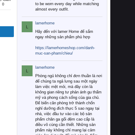
to be worn every day while matching
0
almost every outfit.
lamerhome
L
Hãy đến với lamer Home để sắm
ngay những sản phẩm phù hợp
https://lamerhomeshop.com/danh-
muc-san-pham/chieu/
lamerhome
L
Phòng ngủ không chỉ đơn thuần là nơi
để chúng ta ngả lưng sau một ngày
làm việc mệt mỏi, mà đây còn là
không gian riêng tư phản ánh gu thẩm
mỹ và phong cách sống của gia chủ.
Để biến căn phòng trở thành chốn
nghỉ dưỡng đích thực 5 sao ngay tại
nhà, việc đầu tư vào các bộ sản
phẩm chăn ga gối đệm cao cấp là
điều vô cùng cần thiết. Những sản
phẩm này không chỉ mang lại cảm