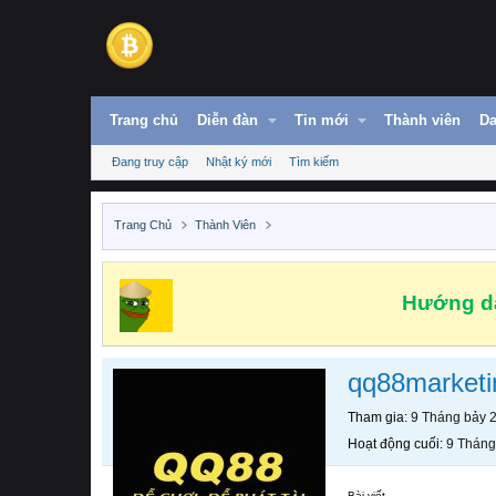
Trang chủ
Diễn đàn
Tin mới
Thành viên
Da
Đang truy cập
Nhật ký mới
Tìm kiếm
Trang Chủ
Thành Viên
Hướng dẫ
qq88marketi
Tham gia
9 Tháng bảy 
Hoạt động cuối
9 Tháng
Bài viết