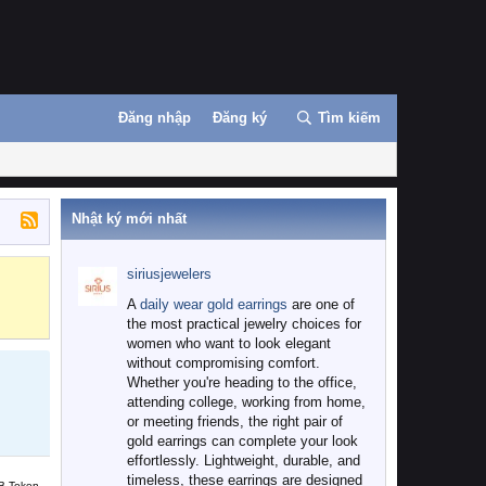
Đăng nhập
Đăng ký
Tìm kiếm
Nhật ký mới nhất
siriusjewelers
Binance
MEXC
A
daily wear gold earrings
are one of
the most practical jewelry choices for
women who want to look elegant
without compromising comfort.
Whether you're heading to the office,
attending college, working from home,
or meeting friends, the right pair of
gold earrings can complete your look
effortlessly. Lightweight, durable, and
timeless, these earrings are designed
B Token