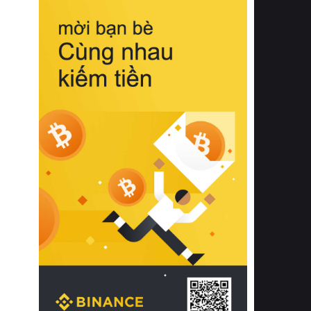
biệt từ bề mặt vải mềm mịn, khả năng
thoáng khí tuyệt vời cho đến độ đàn
hồi chuẩn xác của phần đệm nâng đỡ
cột sống.
Bên cạnh đó, việc lựa chọn các dòng
sản phẩm đạt chuẩn chất lượng quốc
tế còn giúp ngăn ngừa tình trạng kích
ứng da, hạn chế sự phát triển của vi
khuẩn và nấm mốc trong điều kiện
thời tiết nóng ẩm. Bạn có thể tìm hiểu
thêm các nghiên cứu khoa học về tác
động của giấc ngủ và môi trường
phòng ngủ đối với sức khỏe con
người tại Sleep Foundation (External
Link) để có cái nhìn toàn diện hơn.
2. Các tiêu chí vàng khi lựa chọn
chăn ga gối đệm cao cấp cho phòng
ngủ
Để sở hữu một bộ chăn ga gối đệm
cao cấp hoàn hảo cả về thẩm mỹ lẫn
công năng, người tiêu dùng cần cân
nhắc kỹ lưỡng các tiêu chí quan trọng