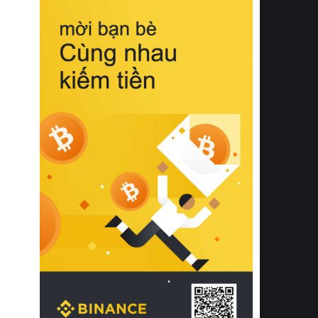
biệt từ bề mặt vải mềm mịn, khả năng
thoáng khí tuyệt vời cho đến độ đàn
hồi chuẩn xác của phần đệm nâng đỡ
cột sống.
Bên cạnh đó, việc lựa chọn các dòng
sản phẩm đạt chuẩn chất lượng quốc
tế còn giúp ngăn ngừa tình trạng kích
ứng da, hạn chế sự phát triển của vi
khuẩn và nấm mốc trong điều kiện
thời tiết nóng ẩm. Bạn có thể tìm hiểu
thêm các nghiên cứu khoa học về tác
động của giấc ngủ và môi trường
phòng ngủ đối với sức khỏe con
người tại Sleep Foundation (External
Link) để có cái nhìn toàn diện hơn.
2. Các tiêu chí vàng khi lựa chọn
chăn ga gối đệm cao cấp cho phòng
ngủ
Để sở hữu một bộ chăn ga gối đệm
cao cấp hoàn hảo cả về thẩm mỹ lẫn
công năng, người tiêu dùng cần cân
nhắc kỹ lưỡng các tiêu chí quan trọng