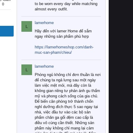
to be worn every day while matching
0
almost every outfit.
lamerhome
L
Hãy đến với lamer Home để sắm
ngay những sản phẩm phù hợp
https://lamerhomeshop.com/danh-
muc-san-pham/chieu/
lamerhome
L
Phòng ngủ không chỉ đơn thuần là nơi
để chúng ta ngả lưng sau một ngày
làm việc mệt mỏi, mà đây còn là
không gian riêng tư phản ánh gu thẩm
mỹ và phong cách sống của gia chủ.
Để biến căn phòng trở thành chốn
nghỉ dưỡng đích thực 5 sao ngay tại
nhà, việc đầu tư vào các bộ sản
phẩm chăn ga gối đệm cao cấp là
điều vô cùng cần thiết. Những sản
phẩm này không chỉ mang lại cảm