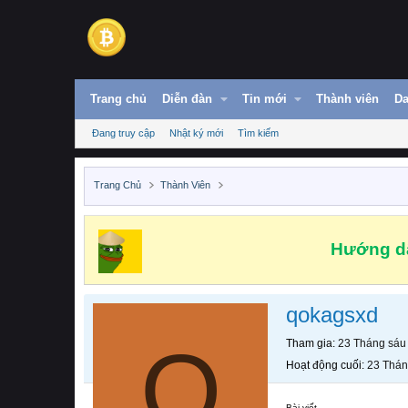
Trang chủ
Diễn đàn
Tin mới
Thành viên
Da
Đang truy cập
Nhật ký mới
Tìm kiếm
Trang Chủ
Thành Viên
Hướng dẫ
qokagsxd
Q
Tham gia
23 Tháng sáu
Hoạt động cuối
23 Thán
Bài viết