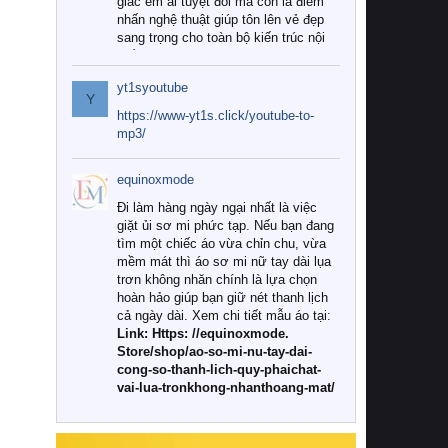
giác êm ái tuyệt đối mà còn là điểm
nhấn nghệ thuật giúp tôn lên vẻ đẹp
sang trọng cho toàn bộ kiến trúc nội
thất.
yt1syoutube
Tuy nhiên, giữa thị trường đa dạng
Y
với vô vàn thương hiệu và mẫu mã
https://www-yt1s.click/youtube-to-
như hiện nay, làm thế nào để chọn
mp3/
được những bộ chăn ga gối đệm cao
cấp thực sự chất lượng, phù hợp với
equinoxmode
khí hậu và nhu cầu sử dụng của gia
đình? Hãy cùng chúng tôi đi tìm lời
Đi làm hàng ngày ngại nhất là việc
giải đáp chi tiết qua bài viết dưới đây.
giặt ủi sơ mi phức tạp. Nếu bạn đang
tìm một chiếc áo vừa chỉn chu, vừa
1. Tại sao các gia đình hiện đại lại ưa
mềm mát thì áo sơ mi nữ tay dài lụa
chuộng chăn ga gối đệm cao cấp?
trơn không nhăn chính là lựa chọn
hoàn hảo giúp bạn giữ nét thanh lịch
Khác với các dòng sản phẩm thông
cả ngày dài. Xem chi tiết mẫu áo tại:
thường, những bộ chăn ga gối đệm
Link: Https: //equinoxmode.
cao cấp trải qua quy trình sản xuất
Store/shop/ao-so-mi-nu-tay-dai-
nghiêm ngặt từ khâu chọn lọc nguyên
cong-so-thanh-lich-quy-phaichat-
liệu tự nhiên đến công nghệ dệt
vai-lua-tronkhong-nhanthoang-mat/
nhuộm hiện đại không chứa hóa chất
độc hại. Khi sử dụng dòng sản phẩm
này, bạn sẽ cảm nhận rõ rệt sự khác