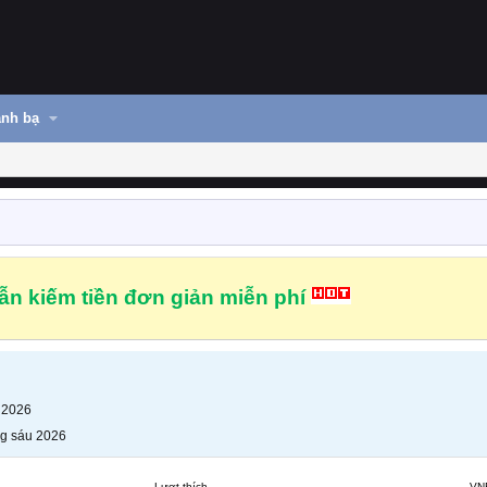
nh bạ
n kiếm tiền đơn giản miễn phí
 2026
g sáu 2026
Lượt thích
VN