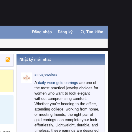
Đăng nhập
Đăng ký
Tìm kiếm
Nhật ký mới nhất
siriusjewelers
Binance
MEXC
A
daily wear gold earrings
are one of
the most practical jewelry choices for
women who want to look elegant
without compromising comfort.
Whether you're heading to the office,
attending college, working from home,
or meeting friends, the right pair of
gold earrings can complete your look
effortlessly. Lightweight, durable, and
timeless, these earrings are designed
B Token