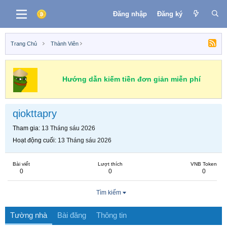
Đăng nhập
Đăng ký
Trang Chủ
Thành Viên
Hướng dẫn kiếm tiền đơn giản miễn phí
qiokttapry
Tham gia
13 Tháng sáu 2026
Hoạt động cuối
13 Tháng sáu 2026
Bài viết
Lượt thích
VNB Token
0
0
0
Tìm kiếm
Tường nhà
Bài đăng
Thông tin