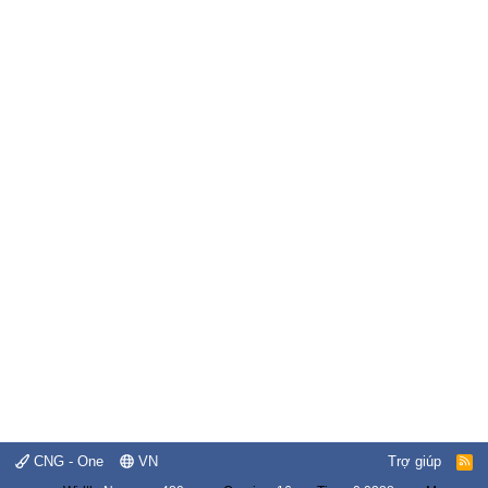
CNG - One
VN
Trợ giúp
R
S