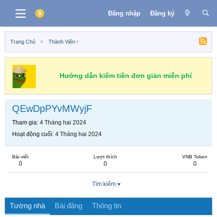
Đăng nhập
Đăng ký
Trang Chủ
Thành Viên
Hướng dẫn kiếm tiền đơn giản miễn phí
QEwDpPYvMWyjF
Tham gia
4 Tháng hai 2024
Hoạt động cuối
4 Tháng hai 2024
Bài viết
Lượt thích
VNB Token
0
0
0
Tìm kiếm
Tường nhà
Bài đăng
Thông tin