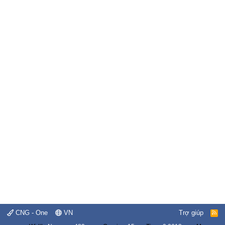
CNG - One
VN
Trợ giúp
R
S