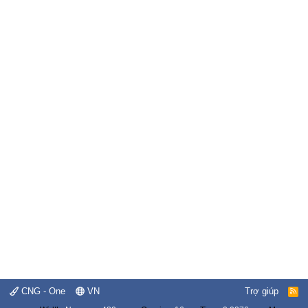
CNG - One
VN
Trợ giúp
R
S