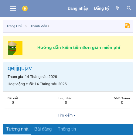
Đăng nhập
Đăng ký
Trang Chủ
Thành Viên
Hướng dẫn kiếm tiền đơn giản miễn phí
qejjjgujzv
Tham gia
14 Tháng sáu 2026
Hoạt động cuối
14 Tháng sáu 2026
Bài viết
Lượt thích
VNB Token
0
0
0
Tìm kiếm
Tường nhà
Bài đăng
Thông tin