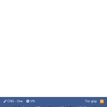
CNG - One
VN
Trợ giúp
R
S