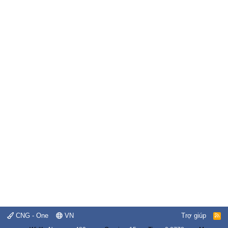
CNG - One
VN
Trợ giúp
R
S