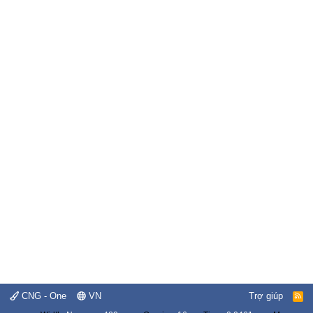
CNG - One
VN
Trợ giúp
R
S