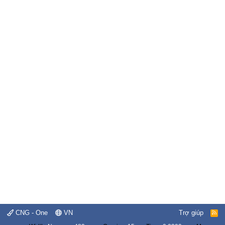
CNG - One
VN
Trợ giúp
R
S