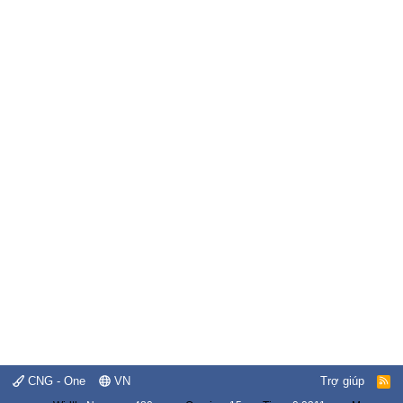
CNG - One
VN
Trợ giúp
R
S