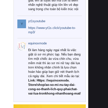
giác êm ái tuyệt đối mà còn là điểm
nhấn nghệ thuật giúp tôn lên vẻ đẹp
sang trọng cho toàn bộ kiến trúc nội
thất.
yt1syoutube
Tuy nhiên, giữa thị trường đa dạng
Y
với vô vàn thương hiệu và mẫu mã
https://www-yt1s.click/youtube-to-
như hiện nay, làm thế nào để chọn
mp3/
được những bộ chăn ga gối đệm cao
cấp thực sự chất lượng, phù hợp với
equinoxmode
khí hậu và nhu cầu sử dụng của gia
đình? Hãy cùng chúng tôi đi tìm lời
Đi làm hàng ngày ngại nhất là việc
giải đáp chi tiết qua bài viết dưới đây.
giặt ủi sơ mi phức tạp. Nếu bạn đang
tìm một chiếc áo vừa chỉn chu, vừa
1. Tại sao các gia đình hiện đại lại ưa
mềm mát thì áo sơ mi nữ tay dài lụa
chuộng chăn ga gối đệm cao cấp?
trơn không nhăn chính là lựa chọn
hoàn hảo giúp bạn giữ nét thanh lịch
Khác với các dòng sản phẩm thông
cả ngày dài. Xem chi tiết mẫu áo tại:
thường, những bộ chăn ga gối đệm
Link: Https: //equinoxmode.
cao cấp trải qua quy trình sản xuất
Store/shop/ao-so-mi-nu-tay-dai-
nghiêm ngặt từ khâu chọn lọc nguyên
cong-so-thanh-lich-quy-phaichat-
liệu tự nhiên đến công nghệ dệt
vai-lua-tronkhong-nhanthoang-mat/
nhuộm hiện đại không chứa hóa chất
độc hại. Khi sử dụng dòng sản phẩm
này, bạn sẽ cảm nhận rõ rệt sự khác