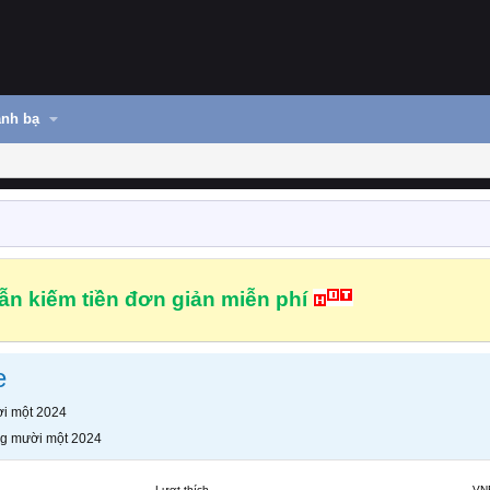
nh bạ
n kiếm tiền đơn giản miễn phí
e
i một 2024
g mười một 2024
Lượt thích
VN