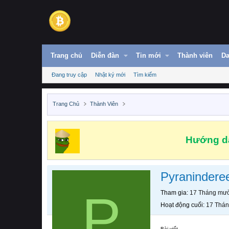
Trang chủ
Diễn đàn
Tin mới
Thành viên
Da
Đang truy cập
Nhật ký mới
Tìm kiếm
Trang Chủ
Thành Viên
Hướng dẫ
Pyranindere
P
Tham gia
17 Tháng mườ
Hoạt động cuối
17 Thán
Bài viết