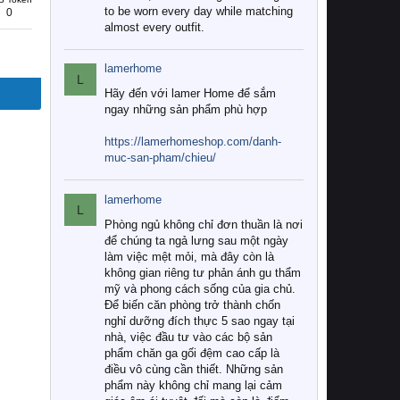
to be worn every day while matching
0
almost every outfit.
lamerhome
L
Hãy đến với lamer Home để sắm
ngay những sản phẩm phù hợp
https://lamerhomeshop.com/danh-
muc-san-pham/chieu/
lamerhome
L
Phòng ngủ không chỉ đơn thuần là nơi
để chúng ta ngả lưng sau một ngày
làm việc mệt mỏi, mà đây còn là
không gian riêng tư phản ánh gu thẩm
mỹ và phong cách sống của gia chủ.
Để biến căn phòng trở thành chốn
nghỉ dưỡng đích thực 5 sao ngay tại
nhà, việc đầu tư vào các bộ sản
phẩm chăn ga gối đệm cao cấp là
điều vô cùng cần thiết. Những sản
phẩm này không chỉ mang lại cảm