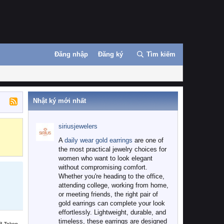
Đăng nhập
Đăng ký
Tìm kiếm
Nhật ký mới nhất
siriusjewelers
Binance
MEXC
A
daily wear gold earrings
are one of
the most practical jewelry choices for
women who want to look elegant
without compromising comfort.
Whether you're heading to the office,
attending college, working from home,
or meeting friends, the right pair of
gold earrings can complete your look
effortlessly. Lightweight, durable, and
timeless, these earrings are designed
B Token