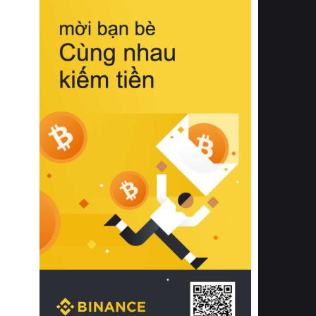
biệt từ bề mặt vải mềm mịn, khả năng
thoáng khí tuyệt vời cho đến độ đàn
hồi chuẩn xác của phần đệm nâng đỡ
cột sống.
Bên cạnh đó, việc lựa chọn các dòng
sản phẩm đạt chuẩn chất lượng quốc
tế còn giúp ngăn ngừa tình trạng kích
ứng da, hạn chế sự phát triển của vi
khuẩn và nấm mốc trong điều kiện
thời tiết nóng ẩm. Bạn có thể tìm hiểu
thêm các nghiên cứu khoa học về tác
động của giấc ngủ và môi trường
phòng ngủ đối với sức khỏe con
người tại Sleep Foundation (External
Link) để có cái nhìn toàn diện hơn.
2. Các tiêu chí vàng khi lựa chọn
chăn ga gối đệm cao cấp cho phòng
ngủ
Để sở hữu một bộ chăn ga gối đệm
cao cấp hoàn hảo cả về thẩm mỹ lẫn
công năng, người tiêu dùng cần cân
nhắc kỹ lưỡng các tiêu chí quan trọng