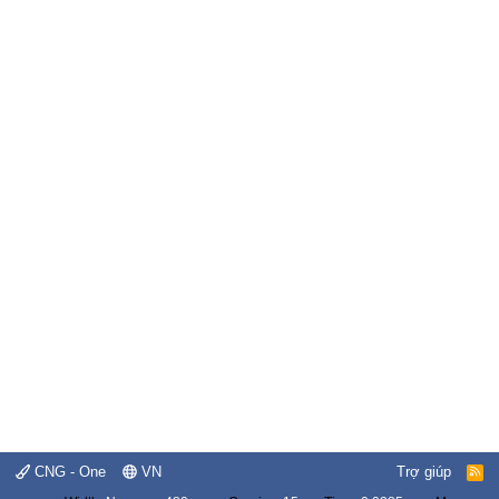
CNG - One
VN
Trợ giúp
R
S