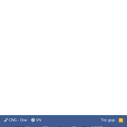
CNG - One
VN
Trợ giúp
R
S