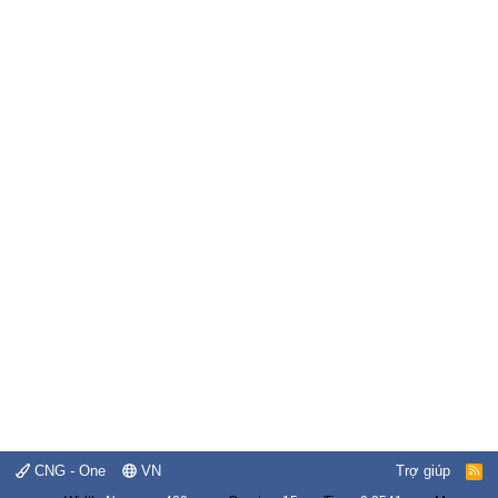
CNG - One
VN
Trợ giúp
R
S