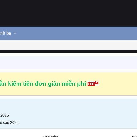
nh bạ
n kiếm tiền đơn giản miễn phí
 2026
g sáu 2026
Lượt thích
VN