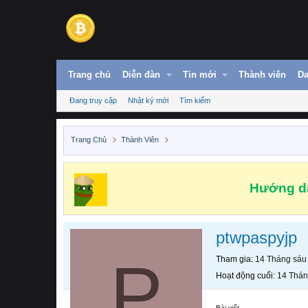
Trang chủ
Diễn đàn
Tin mới
Thành viên
Da
Đang truy cập
Nhật ký mới
Tìm kiếm
Trang Chủ
Thành Viên
Hướng dẫ
ptwpaspyjp
P
Tham gia
14 Tháng sáu
Hoạt động cuối
14 Thán
Bài viết