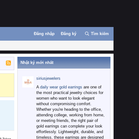
Đăng nhập
Đăng ký
Tìm kiếm
Nhật ký mới nhất
siriusjewelers
Binance
MEXC
A
daily wear gold earrings
are one of
the most practical jewelry choices for
women who want to look elegant
without compromising comfort.
Whether you're heading to the office,
attending college, working from home,
or meeting friends, the right pair of
gold earrings can complete your look
effortlessly. Lightweight, durable, and
timeless, these earrings are designed
B Token