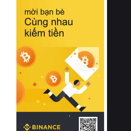
biệt từ bề mặt vải mềm mịn, khả năng
thoáng khí tuyệt vời cho đến độ đàn
hồi chuẩn xác của phần đệm nâng đỡ
cột sống.
Bên cạnh đó, việc lựa chọn các dòng
sản phẩm đạt chuẩn chất lượng quốc
tế còn giúp ngăn ngừa tình trạng kích
ứng da, hạn chế sự phát triển của vi
khuẩn và nấm mốc trong điều kiện
thời tiết nóng ẩm. Bạn có thể tìm hiểu
thêm các nghiên cứu khoa học về tác
động của giấc ngủ và môi trường
phòng ngủ đối với sức khỏe con
người tại Sleep Foundation (External
Link) để có cái nhìn toàn diện hơn.
2. Các tiêu chí vàng khi lựa chọn
chăn ga gối đệm cao cấp cho phòng
ngủ
Để sở hữu một bộ chăn ga gối đệm
cao cấp hoàn hảo cả về thẩm mỹ lẫn
công năng, người tiêu dùng cần cân
nhắc kỹ lưỡng các tiêu chí quan trọng