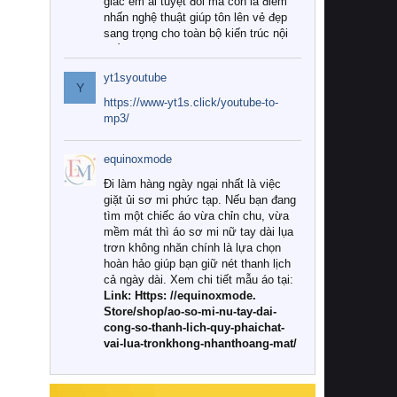
giác êm ái tuyệt đối mà còn là điểm
nhấn nghệ thuật giúp tôn lên vẻ đẹp
sang trọng cho toàn bộ kiến trúc nội
thất.
yt1syoutube
Tuy nhiên, giữa thị trường đa dạng
Y
với vô vàn thương hiệu và mẫu mã
https://www-yt1s.click/youtube-to-
như hiện nay, làm thế nào để chọn
mp3/
được những bộ chăn ga gối đệm cao
cấp thực sự chất lượng, phù hợp với
equinoxmode
khí hậu và nhu cầu sử dụng của gia
đình? Hãy cùng chúng tôi đi tìm lời
Đi làm hàng ngày ngại nhất là việc
giải đáp chi tiết qua bài viết dưới đây.
giặt ủi sơ mi phức tạp. Nếu bạn đang
tìm một chiếc áo vừa chỉn chu, vừa
1. Tại sao các gia đình hiện đại lại ưa
mềm mát thì áo sơ mi nữ tay dài lụa
chuộng chăn ga gối đệm cao cấp?
trơn không nhăn chính là lựa chọn
hoàn hảo giúp bạn giữ nét thanh lịch
Khác với các dòng sản phẩm thông
cả ngày dài. Xem chi tiết mẫu áo tại:
thường, những bộ chăn ga gối đệm
Link: Https: //equinoxmode.
cao cấp trải qua quy trình sản xuất
Store/shop/ao-so-mi-nu-tay-dai-
nghiêm ngặt từ khâu chọn lọc nguyên
cong-so-thanh-lich-quy-phaichat-
liệu tự nhiên đến công nghệ dệt
vai-lua-tronkhong-nhanthoang-mat/
nhuộm hiện đại không chứa hóa chất
độc hại. Khi sử dụng dòng sản phẩm
này, bạn sẽ cảm nhận rõ rệt sự khác