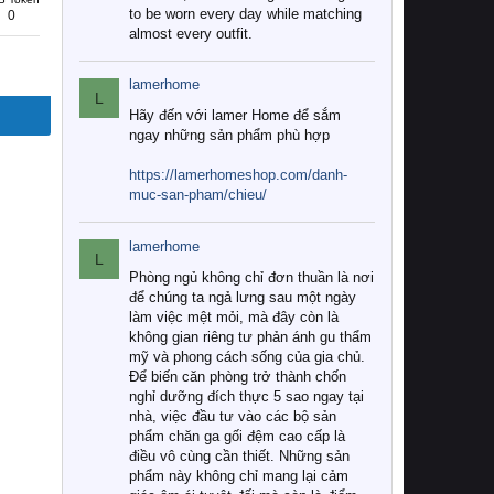
to be worn every day while matching
0
almost every outfit.
lamerhome
L
Hãy đến với lamer Home để sắm
ngay những sản phẩm phù hợp
https://lamerhomeshop.com/danh-
muc-san-pham/chieu/
lamerhome
L
Phòng ngủ không chỉ đơn thuần là nơi
để chúng ta ngả lưng sau một ngày
làm việc mệt mỏi, mà đây còn là
không gian riêng tư phản ánh gu thẩm
mỹ và phong cách sống của gia chủ.
Để biến căn phòng trở thành chốn
nghỉ dưỡng đích thực 5 sao ngay tại
nhà, việc đầu tư vào các bộ sản
phẩm chăn ga gối đệm cao cấp là
điều vô cùng cần thiết. Những sản
phẩm này không chỉ mang lại cảm