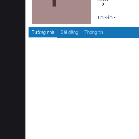
0
Tìm kiếm
Tường nhà
Bài đăng
Thông tin