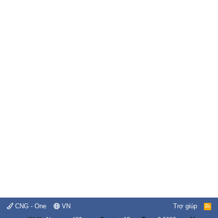
CNG - One
VN
Trợ giúp
R
S