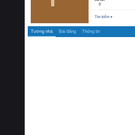
0
Tìm kiếm
Tường nhà
Bài đăng
Thông tin