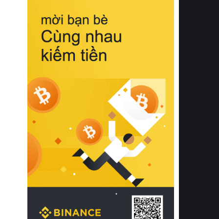
biệt từ bề mặt vải mềm mịn, khả năng
thoáng khí tuyệt vời cho đến độ đàn
hồi chuẩn xác của phần đệm nâng đỡ
cột sống.
Bên cạnh đó, việc lựa chọn các dòng
sản phẩm đạt chuẩn chất lượng quốc
tế còn giúp ngăn ngừa tình trạng kích
ứng da, hạn chế sự phát triển của vi
khuẩn và nấm mốc trong điều kiện
thời tiết nóng ẩm. Bạn có thể tìm hiểu
thêm các nghiên cứu khoa học về tác
động của giấc ngủ và môi trường
phòng ngủ đối với sức khỏe con
người tại Sleep Foundation (External
Link) để có cái nhìn toàn diện hơn.
2. Các tiêu chí vàng khi lựa chọn
chăn ga gối đệm cao cấp cho phòng
ngủ
Để sở hữu một bộ chăn ga gối đệm
cao cấp hoàn hảo cả về thẩm mỹ lẫn
công năng, người tiêu dùng cần cân
nhắc kỹ lưỡng các tiêu chí quan trọng