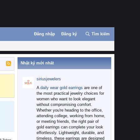
Đăng nhập
Đăng ký
Tìm kiếm
Nhật ký mới nhất
siriusjewelers
Binance
MEXC
A
daily wear gold earrings
are one of
the most practical jewelry choices for
women who want to look elegant
without compromising comfort.
Whether you're heading to the office,
attending college, working from home,
or meeting friends, the right pair of
gold earrings can complete your look
effortlessly. Lightweight, durable, and
timeless, these earrings are designed
B Token