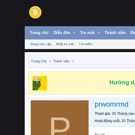
Trang chủ
Diễn đàn
Tin mới
Thành viên
Da
Đang truy cập
Nhật ký mới
Tìm kiếm
Trang Chủ
Thành Viên
Hướng dẫ
prwomrmd
P
Tham gia
20 Tháng sáu
Hoạt động cuối
20 Thán
Bài viết