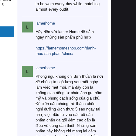
to be worn every day while matching
0
almost every outfit.
lamerhome
L
Hãy đến với lamer Home để sắm
ngay những sản phẩm phù hợp
https://lamerhomeshop.com/danh-
muc-san-pham/chieu/
lamerhome
L
Phòng ngủ không chỉ đơn thuần là nơi
để chúng ta ngả lưng sau một ngày
làm việc mệt mỏi, mà đây còn là
không gian riêng tư phản ánh gu thẩm
mỹ và phong cách sống của gia chủ.
Để biến căn phòng trở thành chốn
nghỉ dưỡng đích thực 5 sao ngay tại
nhà, việc đầu tư vào các bộ sản
phẩm chăn ga gối đệm cao cấp là
điều vô cùng cần thiết. Những sản
phẩm này không chỉ mang lại cảm