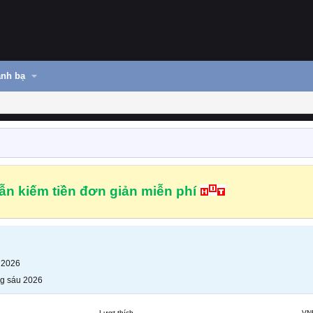
nh bạ
n kiếm tiền đơn giản miễn phí
 2026
g sáu 2026
Lượt thích
VN