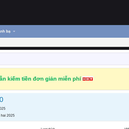
nh bạ
n kiếm tiền đơn giản miễn phí
0
2025
 hai 2025
Lượt thích
VN