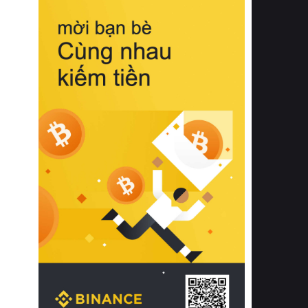
biệt từ bề mặt vải mềm mịn, khả năng
thoáng khí tuyệt vời cho đến độ đàn
hồi chuẩn xác của phần đệm nâng đỡ
cột sống.
Bên cạnh đó, việc lựa chọn các dòng
sản phẩm đạt chuẩn chất lượng quốc
tế còn giúp ngăn ngừa tình trạng kích
ứng da, hạn chế sự phát triển của vi
khuẩn và nấm mốc trong điều kiện
thời tiết nóng ẩm. Bạn có thể tìm hiểu
thêm các nghiên cứu khoa học về tác
động của giấc ngủ và môi trường
phòng ngủ đối với sức khỏe con
người tại Sleep Foundation (External
Link) để có cái nhìn toàn diện hơn.
2. Các tiêu chí vàng khi lựa chọn
chăn ga gối đệm cao cấp cho phòng
ngủ
Để sở hữu một bộ chăn ga gối đệm
cao cấp hoàn hảo cả về thẩm mỹ lẫn
công năng, người tiêu dùng cần cân
nhắc kỹ lưỡng các tiêu chí quan trọng