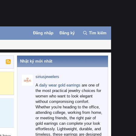
Đăng nhập
Đăng ký
Tìm kiếm
Nhật ký mới nhất
siriusjewelers
Binance
MEXC
A
daily wear gold earrings
are one of
the most practical jewelry choices for
women who want to look elegant
without compromising comfort.
Whether you're heading to the office,
attending college, working from home,
or meeting friends, the right pair of
gold earrings can complete your look
effortlessly. Lightweight, durable, and
timeless, these earrings are designed
B Token