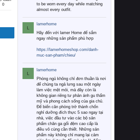
to be worn every day while matching
0
almost every outfit.
lamerhome
L
Hãy đến với lamer Home để sắm
ngay những sản phẩm phù hợp
https://lamerhomeshop.com/danh-
muc-san-pham/chieu/
lamerhome
L
Phòng ngủ không chỉ đơn thuần là nơi
để chúng ta ngả lưng sau một ngày
làm việc mệt mỏi, mà đây còn là
không gian riêng tư phản ánh gu thẩm
mỹ và phong cách sống của gia chủ.
Để biến căn phòng trở thành chốn
nghỉ dưỡng đích thực 5 sao ngay tại
nhà, việc đầu tư vào các bộ sản
phẩm chăn ga gối đệm cao cấp là
điều vô cùng cần thiết. Những sản
phẩm này không chỉ mang lại cảm