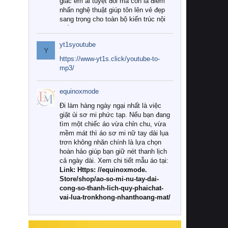
giác êm ái tuyệt đối mà còn là điểm
nhấn nghệ thuật giúp tôn lên vẻ đẹp
sang trọng cho toàn bộ kiến trúc nội
thất.
yt1syoutube
Tuy nhiên, giữa thị trường đa dạng
Y
với vô vàn thương hiệu và mẫu mã
https://www-yt1s.click/youtube-to-
như hiện nay, làm thế nào để chọn
mp3/
được những bộ chăn ga gối đệm cao
cấp thực sự chất lượng, phù hợp với
equinoxmode
khí hậu và nhu cầu sử dụng của gia
đình? Hãy cùng chúng tôi đi tìm lời
Đi làm hàng ngày ngại nhất là việc
giải đáp chi tiết qua bài viết dưới đây.
giặt ủi sơ mi phức tạp. Nếu bạn đang
tìm một chiếc áo vừa chỉn chu, vừa
1. Tại sao các gia đình hiện đại lại ưa
mềm mát thì áo sơ mi nữ tay dài lụa
chuộng chăn ga gối đệm cao cấp?
trơn không nhăn chính là lựa chọn
hoàn hảo giúp bạn giữ nét thanh lịch
Khác với các dòng sản phẩm thông
cả ngày dài. Xem chi tiết mẫu áo tại:
thường, những bộ chăn ga gối đệm
Link: Https: //equinoxmode.
cao cấp trải qua quy trình sản xuất
Store/shop/ao-so-mi-nu-tay-dai-
nghiêm ngặt từ khâu chọn lọc nguyên
cong-so-thanh-lich-quy-phaichat-
liệu tự nhiên đến công nghệ dệt
vai-lua-tronkhong-nhanthoang-mat/
nhuộm hiện đại không chứa hóa chất
độc hại. Khi sử dụng dòng sản phẩm
này, bạn sẽ cảm nhận rõ rệt sự khác