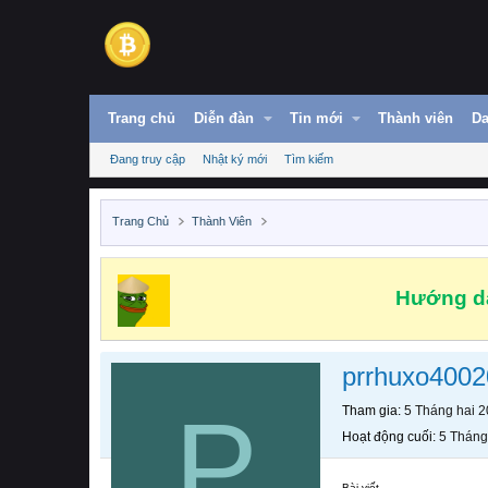
Trang chủ
Diễn đàn
Tin mới
Thành viên
Da
Đang truy cập
Nhật ký mới
Tìm kiếm
Trang Chủ
Thành Viên
Hướng dẫ
prrhuxo4002
P
Tham gia
5 Tháng hai 
Hoạt động cuối
5 Tháng
Bài viết