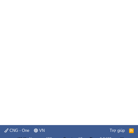
CNG - One
VN
Trợ giúp
R
S