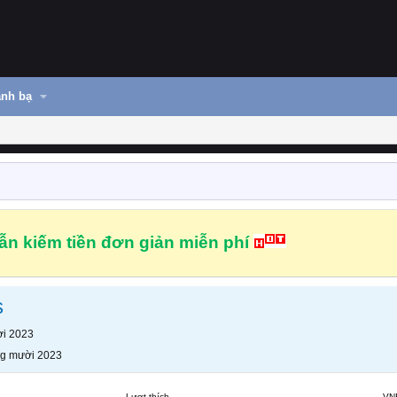
nh bạ
n kiếm tiền đơn giản miễn phí
s
i 2023
g mười 2023
Lượt thích
VN