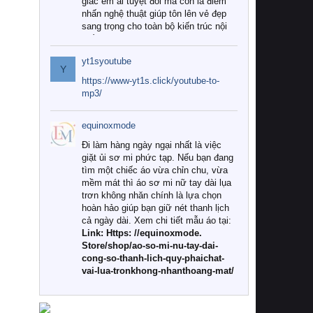
giác êm ái tuyệt đối mà còn là điểm
nhấn nghệ thuật giúp tôn lên vẻ đẹp
sang trọng cho toàn bộ kiến trúc nội
thất.
yt1syoutube
Tuy nhiên, giữa thị trường đa dạng
Y
với vô vàn thương hiệu và mẫu mã
https://www-yt1s.click/youtube-to-
như hiện nay, làm thế nào để chọn
mp3/
được những bộ chăn ga gối đệm cao
cấp thực sự chất lượng, phù hợp với
equinoxmode
khí hậu và nhu cầu sử dụng của gia
đình? Hãy cùng chúng tôi đi tìm lời
Đi làm hàng ngày ngại nhất là việc
giải đáp chi tiết qua bài viết dưới đây.
giặt ủi sơ mi phức tạp. Nếu bạn đang
tìm một chiếc áo vừa chỉn chu, vừa
1. Tại sao các gia đình hiện đại lại ưa
mềm mát thì áo sơ mi nữ tay dài lụa
chuộng chăn ga gối đệm cao cấp?
trơn không nhăn chính là lựa chọn
hoàn hảo giúp bạn giữ nét thanh lịch
Khác với các dòng sản phẩm thông
cả ngày dài. Xem chi tiết mẫu áo tại:
thường, những bộ chăn ga gối đệm
Link: Https: //equinoxmode.
cao cấp trải qua quy trình sản xuất
Store/shop/ao-so-mi-nu-tay-dai-
nghiêm ngặt từ khâu chọn lọc nguyên
cong-so-thanh-lich-quy-phaichat-
liệu tự nhiên đến công nghệ dệt
vai-lua-tronkhong-nhanthoang-mat/
nhuộm hiện đại không chứa hóa chất
độc hại. Khi sử dụng dòng sản phẩm
này, bạn sẽ cảm nhận rõ rệt sự khác