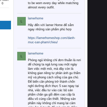
to be worn every day while matching
0
almost every outfit.
lamerhome
L
Hãy đến với lamer Home để sắm
ngay những sản phẩm phù hợp
https://lamerhomeshop.com/danh-
muc-san-pham/chieu/
lamerhome
L
Phòng ngủ không chỉ đơn thuần là nơi
để chúng ta ngả lưng sau một ngày
làm việc mệt mỏi, mà đây còn là
không gian riêng tư phản ánh gu thẩm
mỹ và phong cách sống của gia chủ.
Để biến căn phòng trở thành chốn
nghỉ dưỡng đích thực 5 sao ngay tại
nhà, việc đầu tư vào các bộ sản
phẩm chăn ga gối đệm cao cấp là
điều vô cùng cần thiết. Những sản
phẩm này không chỉ mang lại cảm