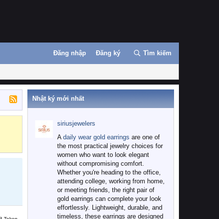
Đăng nhập
Đăng ký
Tìm kiếm
Nhật ký mới nhất
siriusjewelers
Binance
MEXC
A
daily wear gold earrings
are one of
the most practical jewelry choices for
women who want to look elegant
without compromising comfort.
Whether you're heading to the office,
attending college, working from home,
or meeting friends, the right pair of
gold earrings can complete your look
effortlessly. Lightweight, durable, and
timeless, these earrings are designed
B Token