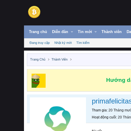
Trang chủ
Diễn đàn
Tin mới
Thành viên
Da
Đang truy cập
Nhật ký mới
Tìm kiếm
Trang Chủ
Thành Viên
Hướng dẫ
primafelicita
Tham gia
20 Tháng mườ
Hoạt động cuối
20 Thán
Bài viết